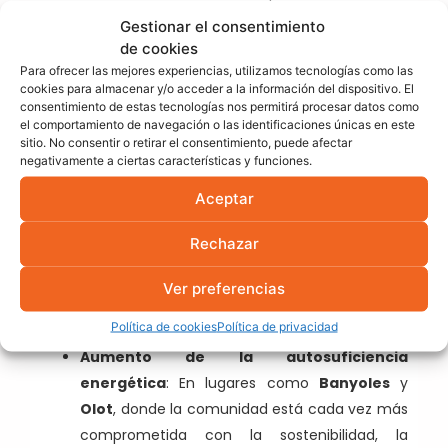
considerablemente la dependencia de la red
Gestionar el consentimiento
eléctrica tradicional. En localidades como
de cookies
Salt
,
Palamós
y
Roses
, muchos hogares y
Para ofrecer las mejores experiencias, utilizamos tecnologías como las
cookies para almacenar y/o acceder a la información del dispositivo. El
negocios ya están aprovechando la energía
consentimiento de estas tecnologías nos permitirá procesar datos como
solar para reducir su gasto energético.
el comportamiento de navegación o las identificaciones únicas en este
sitio. No consentir o retirar el consentimiento, puede afectar
Impacto ambiental reducido
: La energía
negativamente a ciertas características y funciones.
solar no produce emisiones de CO₂, lo cual
Aceptar
contribuye a la lucha contra el cambio
climático y ayuda a proteger el entorno
Rechazar
natural de Girona, incluyendo áreas como el
Parque Natural de la Zona Volcánica de la
Ver preferencias
Garrotxa
y los humedales del
Parque
Política de cookies
Política de privacidad
Natural dels Aiguamolls de l’Empordà
.
Aumento de la autosuficiencia
energética
: En lugares como
Banyoles
y
Olot
, donde la comunidad está cada vez más
comprometida con la sostenibilidad, la