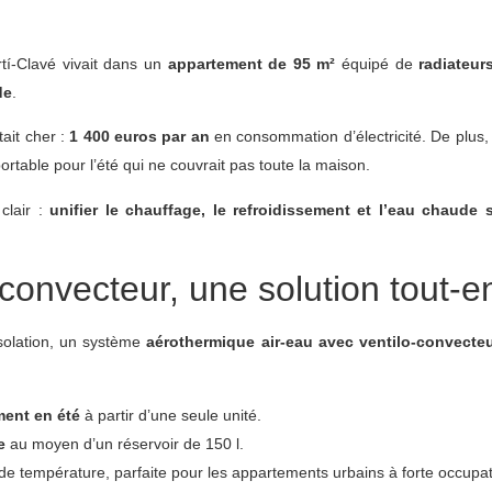
rtí-Clavé vivait dans un
appartement de 95 m²
équipé de
radiateur
de
.
tait cher :
1 400 euros par an
en consommation d’électricité. De plus, 
ortable pour l’été qui ne couvrait pas toute la maison.
 clair :
unifier le chauffage, le refroidissement et l’eau chaude 
o-convecteur, une solution tout-e
isolation, un système
aérothermique air-eau avec ventilo-convecte
ment en été
à partir d’une seule unité.
e
au moyen d’un réservoir de 150 l.
 température, parfaite pour les appartements urbains à forte occupat