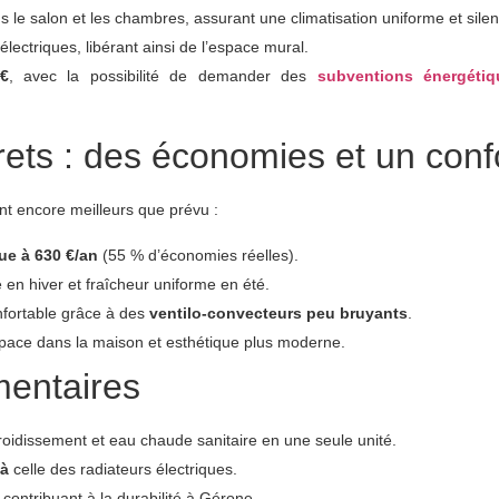
 le salon et les chambres, assurant une climatisation uniforme et sile
lectriques, libérant ainsi de l’espace mural.
€
, avec la possibilité de demander des
subventions énergétiq
rets : des économies et un conf
ient encore meilleurs que prévu :
ue à 630 €/an
(55 % d’économies réelles).
 en hiver et fraîcheur uniforme en été.
onfortable grâce à des
ventilo-convecteurs peu bruyants
.
espace dans la maison et esthétique plus moderne.
entaires
froidissement et eau chaude sanitaire en une seule unité.
 à
celle des radiateurs électriques.
contribuant à la durabilité à Gérone.