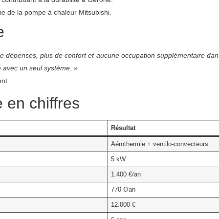
ie de la pompe à chaleur Mitsubishi.
e
e dépenses, plus de confort et aucune occupation supplémentaire dans
té avec un seul système. »
ent
 en chiffres
Résultat
Aérothermie + ventilo-convecteurs
5 kW
1.400 €/an
770 €/an
12.000 €