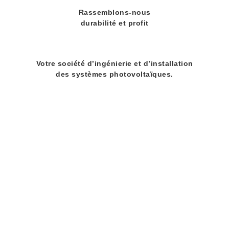
Rassemblons-nous
durabilité et profit
Votre société d’ingénierie et d’installation
des systèmes photovoltaïques.
+34 972 645 684
C. dels Roures, 8
+34 644 932 853
17111 Vulpellac
fotovol@fotovol.com
Gérone
Du lundi au jeudi de 9h à 18h
et le vendredi de 9h à 15h
Mentions légales et politique de confidentialité