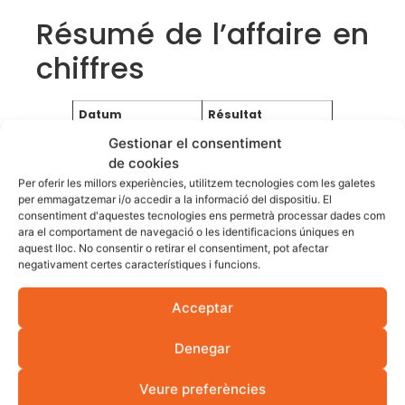
Résumé de l’affaire en
chiffres
Datum
Résultat
Gestionar el consentiment
Type d’installation
Aérothermie
industrielle
de cookies
Per oferir les millors experiències, utilitzem tecnologies com les galetes
Énergie
40 kW
per emmagatzemar i/o accedir a la informació del dispositiu. El
aérothermique
consentiment d'aquestes tecnologies ens permetrà processar dades com
Consommation
18 000 €/an
ara el comportament de navegació o les identificacions úniques en
précédente
aquest lloc. No consentir o retirar el consentiment, pot afectar
negativament certes característiques i funcions.
L’épargne réelle
12 600 €/an
Investissement
56.000 €
Acceptar
Subvention
15.000 €
Denegar
appliquée
Amortissement
3 ans
Veure preferències