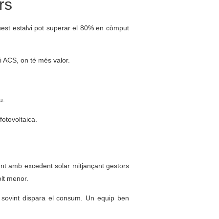
rs
uest estalvi pot superar el 80% en còmput
i ACS, on té més valor.
u.
fotovoltaica.
ment amb excedent solar mitjançant gestors
olt menor.
a sovint dispara el consum. Un equip ben