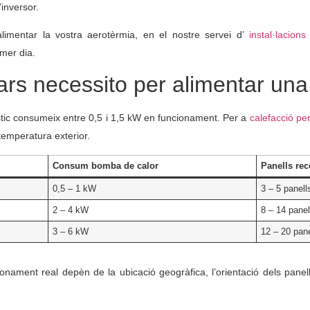
’inversor.
 alimentar la vostra aerotèrmia, en el nostre servei d’
instal·lacions
mer dia.
ars necessito per alimentar un
ic consumeix entre 0,5 i 1,5 kW en funcionament. Per a
calefacció per
temperatura exterior.
Consum bomba de calor
Panells re
0,5 – 1 kW
3 – 5 panel
2 – 4 kW
8 – 14 pane
3 – 6 kW
12 – 20 pan
onament real depèn de la ubicació geogràfica, l’orientació dels panells