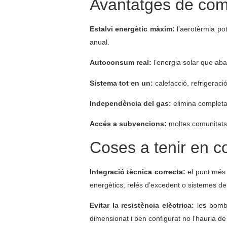
Avantatges de comb
Estalvi energètic màxim:
l’aerotèrmia po
anual.
Autoconsum real:
l’energia solar que aba
Sistema tot en un:
calefacció, refrigeraci
Independència del gas:
elimina completam
Accés a subvencions:
moltes comunitats a
Coses a tenir en c
Integració tècnica correcta:
el punt més c
energètics, relés d’excedent o sistemes de 
Evitar la resistència elèctrica:
les bombe
dimensionat i ben configurat no l’hauria de