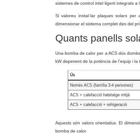
sistemes de control intel·ligent integrats a l
Si valoreu instal·lar plaques solars per
dimensionar el sistema complet des del pri
Quants panells sol
Una bomba de calor per a ACS dús domèst
kW depenent de la potència de l’equip i la 
Ús
Només ACS (família 3-4 persones)
ACS + calefacció habitatge mitjà
ACS + calefacció + refrigeració
Aquests són valors orientatius. El dimensi
bomba de calor.