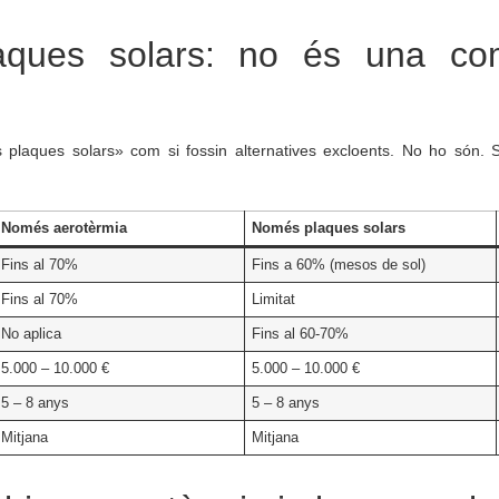
laques solars: no és una co
 plaques solars» com si fossin alternatives excloents. No ho són.
Només aerotèrmia
Només plaques solars
Fins al 70%
Fins a 60% (mesos de sol)
Fins al 70%
Limitat
No aplica
Fins al 60-70%
5.000 – 10.000 €
5.000 – 10.000 €
5 – 8 anys
5 – 8 anys
Mitjana
Mitjana