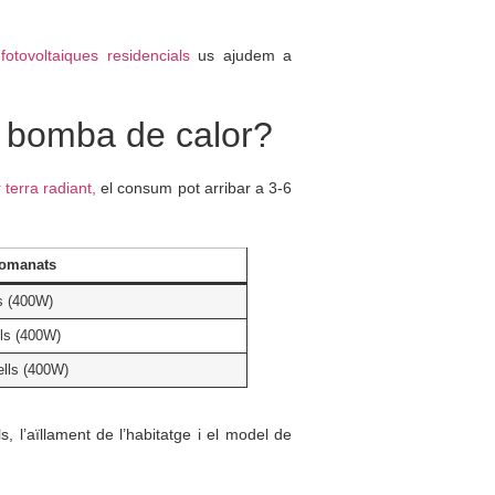
 fotovoltaiques residencials
us ajudem a
a bomba de calor?
 terra radiant,
el consum pot arribar a 3-6
comanats
ls (400W)
lls (400W)
ells (400W)
, l’aïllament de l’habitatge i el model de