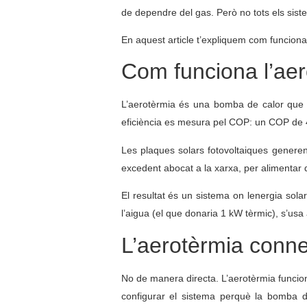
de dependre del gas. Però no tots els siste
En aquest article t’expliquem com funciona l
Com funciona l’ae
L’aerotèrmia és una bomba de calor que ex
eficiència es mesura pel COP: un COP de 4
Les plaques solars fotovoltaiques generen e
excedent abocat a la xarxa, per alimentar 
El resultat és un sistema on lenergia solar
l’aigua (el que donaria 1 kW tèrmic), s’us
L’aerotèrmia conne
No de manera directa. L’aerotèrmia funciona
configurar el sistema perquè la bomba de 