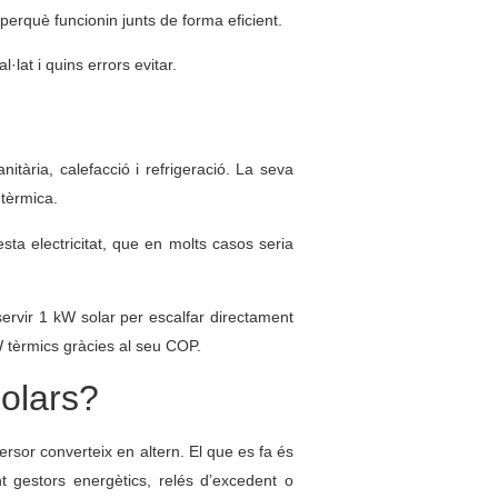
perquè funcionin junts de forma eficient.
·lat i quins errors evitar.
tària, calefacció i refrigeració. La seva
tèrmica.
esta electricitat, que en molts casos seria
 servir 1 kW solar per escalfar directament
W tèrmics gràcies al seu COP.
solars?
rsor converteix en altern. El que es fa és
nt gestors energètics, relés d’excedent o