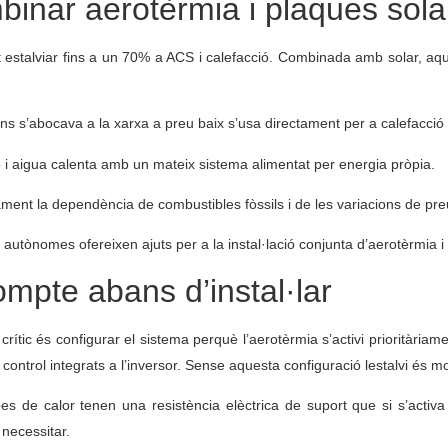
inar aerotèrmia i plaques sola
t estalviar fins a un 70% a ACS i calefacció. Combinada amb solar, aq
ns s’abocava a la xarxa a preu baix s’usa directament per a calefacció 
ó i aigua calenta amb un mateix sistema alimentat per energia pròpia.
ent la dependència de combustibles fòssils i de les variacions de pre
utònomes ofereixen ajuts per a la instal·lació conjunta d’aerotèrmia i 
ompte abans d’instal·lar
rític és configurar el sistema perquè l’aerotèrmia s’activi prioritària
control integrats a l’inversor. Sense aquesta configuració lestalvi és m
s de calor tenen una resistència elèctrica de suport que si s’activ
 necessitar.