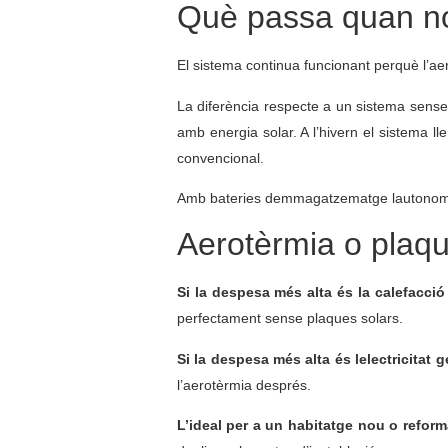
Què passa quan no
El sistema continua funcionant perquè l’aer
La diferència respecte a un sistema sense
amb energia solar. A l’hivern el sistema l
convencional.
Amb bateries demmagatzematge lautonomia m
Aerotèrmia o plaque
Si la despesa més alta és la calefacció 
perfectament sense plaques solars.
Si la despesa més alta és lelectricitat g
l’aerotèrmia després.
L’ideal per a un habitatge nou o reform