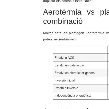
duplicar els costos d’instal·lació.
Aerotèrmia vs p
combinació
Moltes cerques plantegen «aerotèrmia vs
potencien mútuament.
Estalvi a ACS
Estalvi en calefacció
Estalvi en electricitat general
Inversió inicial
Retorn d’inversió
Independència energètica