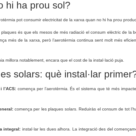
 hi ha prou sol?
otèrmia pot consumir electricitat de la xarxa quan no hi ha prou produc
 plaques és que els mesos de més radiació el consum elèctric de la 
lença més de la xarxa, però l’aerotèrmia continua sent molt més eficie
illora notablement, encara que el cost de la instal·lació puja.
s solars: què instal·lar primer
i l’ACS:
comença per l’aerotèrmia. És el sistema que té més impacte a
eneral:
comença per les plaques solars. Reduiràs el consum de tot l’ha
a integral:
instal·lar les dues alhora. La integració des del començam