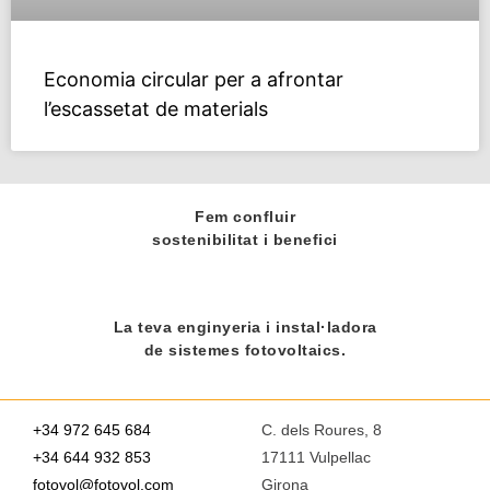
Economia circular per a afrontar
l’escassetat de materials
Fem confluir
sostenibilitat i benefici
La teva enginyeria i instal·ladora
de sistemes fotovoltaics.
+34 972 645 684
C. dels Roures, 8
+34 644 932 853
17111 Vulpellac
fotovol@fotovol.com
Girona