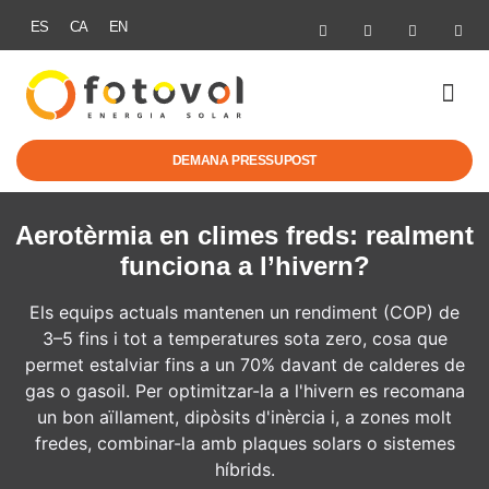
ES
CA
EN
ENERGIA SOLAR
MOBILITAT EL
AJUTS I NO
DEMANA PRESSUPOST
Aerotèrmia en climes freds: realment
funciona a l’hivern?
Els equips actuals mantenen un rendiment (COP) de
3–5 fins i tot a temperatures sota zero, cosa que
permet estalviar fins a un 70% davant de calderes de
gas o gasoil. Per optimitzar-la a l'hivern es recomana
un bon aïllament, dipòsits d'inèrcia i, a zones molt
fredes, combinar-la amb plaques solars o sistemes
híbrids.