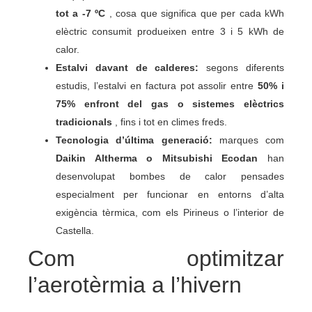
tot a -7 ºC
, cosa que significa que per cada kWh
elèctric consumit produeixen entre 3 i 5 kWh de
calor.
Estalvi davant de calderes:
segons diferents
estudis, l’estalvi en factura pot assolir entre
50% i
75% enfront del gas o sistemes elèctrics
tradicionals
, fins i tot en climes freds.
Tecnologia d’última generació:
marques com
Daikin Altherma o Mitsubishi Ecodan
han
desenvolupat bombes de calor pensades
especialment per funcionar en entorns d’alta
exigència tèrmica, com els Pirineus o l’interior de
Castella.
Com optimitzar
l’aerotèrmia a l’hivern