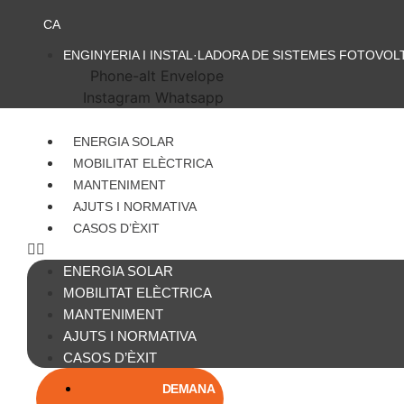
Vés
CA
al
contingut
ENGINYERIA I INSTAL·LADORA DE SISTEMES FOTOVOL
Phone-alt
Envelope
Instagram
Whatsapp
ENERGIA SOLAR
MOBILITAT ELÈCTRICA
MANTENIMENT
AJUTS I NORMATIVA
CASOS D’ÈXIT
ENERGIA SOLAR
MOBILITAT ELÈCTRICA
MANTENIMENT
AJUTS I NORMATIVA
CASOS D’ÈXIT
DEMANA