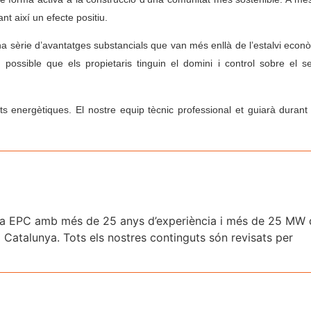
t així un efecte positiu.
una sèrie d’avantatges substancials que van més enllà de l’estalvi econ
n possible que els propietaris tinguin el domini i control sobre el 
ats energètiques. El nostre equip tècnic professional et guiarà durant
yeria EPC amb més de 25 anys d’experiència i més de 25 MW
i Catalunya. Tots els nostres continguts són revisats per