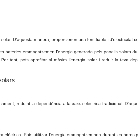
 solar. D’aquesta manera, proporcionen una font fiable i d’electricitat c
 Les bateries emmagatzemen l’energia generada pels panells solars dur
s. Per tant, pots aprofitar al màxim l’energia solar i reduir la teva d
solars
cament, reduint la dependència a la xarxa elèctrica tradicional. D’aqu
 elèctrica. Pots utilitzar l’energia emmagatzemada durant les hores pi