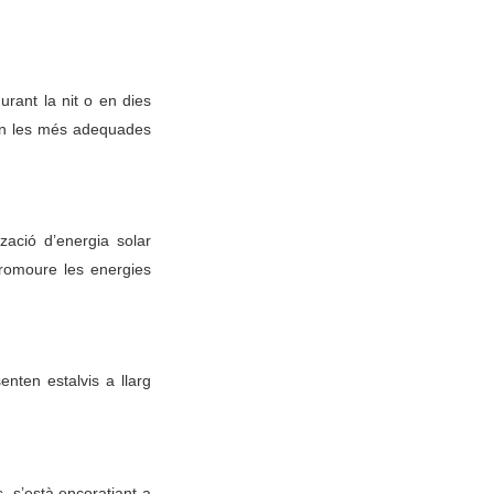
urant la nit o en dies
són les més adequades
tzació d’energia solar
promoure les energies
nten estalvis a llarg
, s’està encoratjant a