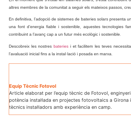
altres membres de la comunitat a seguir els mateixos passos, crean
En definitiva, l’adopció de sistemes de bateries solars presenta 
una font d’energia fiable i sostenible, aquestes tecnologies fa
contribuint a l’avanç cap a un futur més ecològic i sostenible.
Descobreix les nostres
bateries
i et facilitem les teves necessit
l’avaluació inicial fins a la instal·lació i posada en marxa.
Equip Tècnic Fotovol
Article elaborat per l’equip tècnic de Fotovol, engin
potència instal·lada en projectes fotovoltaics a Girona 
tècnics instal·ladors amb experiència en camp.