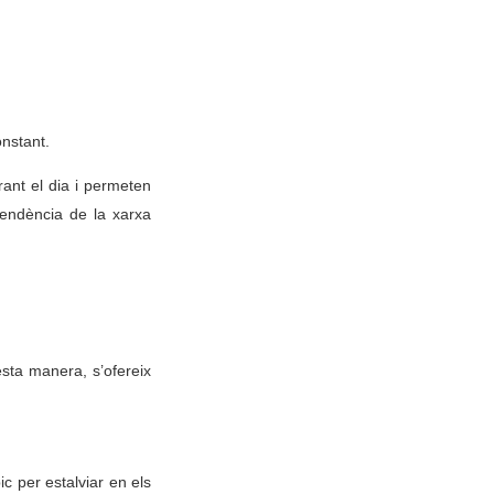
onstant.
ant el dia i permeten
ependència de la xarxa
esta manera, s’ofereix
c per estalviar en els