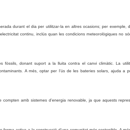
da durant el dia per utilitzar-la en altres ocasions; per exemple, d
lectricitat continu, inclús quan les condicions meteorològiques no 
òssils, donant suport a la lluita contra el canvi climàtic. La utili
taminants. A més, optar per l’ús de les bateries solars, ajuda a 
e compten amb sistemes d’energia renovable, ja que aquests represe
 de forma activa a la construcció d’una comunitat més sostenible. A més