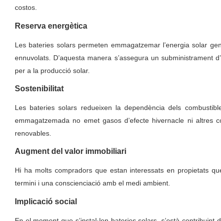
costos.
Reserva energètica
Les bateries solars permeten emmagatzemar l’energia solar genera
ennuvolats. D’aquesta manera s’assegura un subministrament d’e
per a la producció solar.
Sostenibilitat
Les bateries solars redueixen la dependència dels combustibles f
emmagatzemada no emet gasos d’efecte hivernacle ni altres con
renovables.
Augment del valor immobiliari
Hi ha molts compradors que estan interessats en propietats qu
termini i una conscienciació amb el medi ambient.
Implicació social
En el moment que s’instal·len bateries solars, s’està contribuint