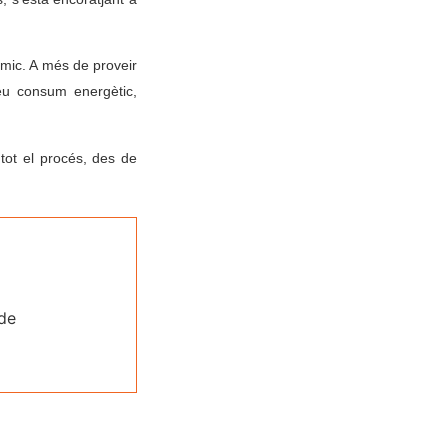
òmic. A més de proveir
seu consum energètic,
 tot el procés, des de
 de