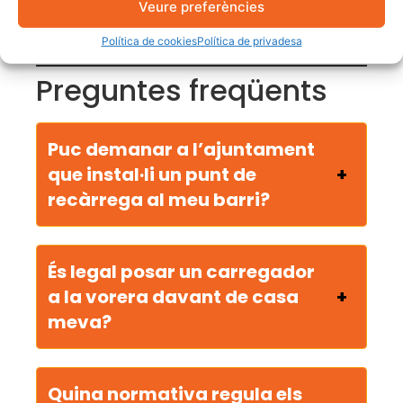
Veure preferències
A més, alguns ajuntaments i comunitats
autònomes tenen ajuts complementaris.
Política de cookies
Política de privadesa
Preguntes freqüents
Puc demanar a l’ajuntament
que instal·li un punt de
recàrrega al meu barri?
És legal posar un carregador
a la vorera davant de casa
meva?
Quina normativa regula els