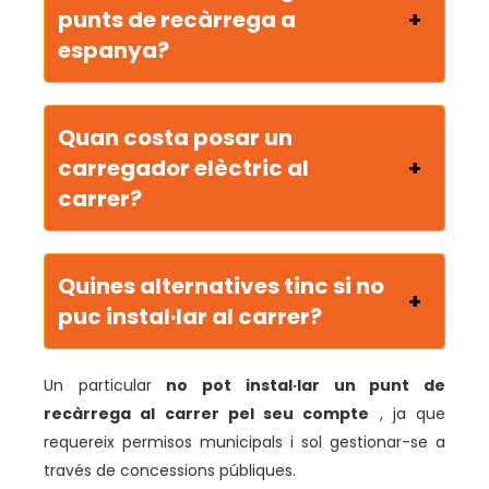
punts de recàrrega a
espanya?
Quan costa posar un
carregador elèctric al
carrer?
Quines alternatives tinc si no
puc instal·lar al carrer?
Un particular
no pot instal·lar un punt de
recàrrega al carrer pel seu compte
, ja que
requereix permisos municipals i sol gestionar-se a
través de concessions públiques.