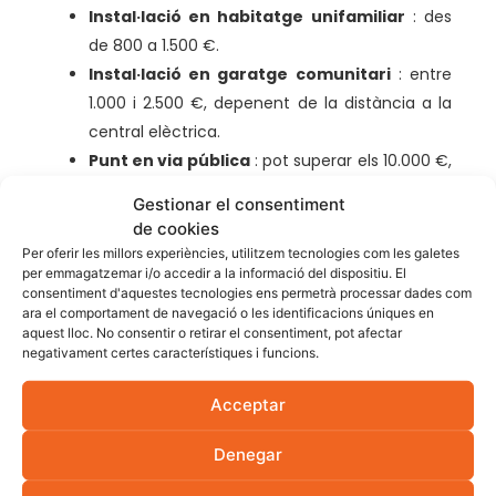
Instal·lació en habitatge unifamiliar
: des
de 800 a 1.500 €.
Instal·lació en garatge comunitari
: entre
1.000 i 2.500 €, depenent de la distància a la
central elèctrica.
Punt en via pública
: pot superar els 10.000 €,
ja que requereix obra civil, senyalització i
Gestionar el consentiment
connexió directa a la xarxa.
de cookies
Ajuts i subvencions
Per oferir les millors experiències, utilitzem tecnologies com les galetes
per emmagatzemar i/o accedir a la informació del dispositiu. El
consentiment d'aquestes tecnologies ens permetrà processar dades com
Actualment està en vigor el
Pla MOVES III
, que
ara el comportament de navegació o les identificacions úniques en
ofereix:
aquest lloc. No consentir o retirar el consentiment, pot afectar
negativament certes característiques i funcions.
Fins al
70% de subvenció
per a particulars
(80% en municipis de menys de 5.000
Acceptar
habitants).
Denegar
Entre un
30% i 55% per a empreses
, segons
mida i ubicació.