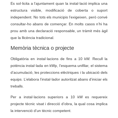
Es sol·licita a l’ajuntament quan la instal·lació implica una
estructura visible, modificació de coberta o suport
independent. No tots els municipis l’exigeixen, però convé
consultar-ho abans de començar. En molts casos n’hi ha
prou amb una declaració responsable, un tràmit més àgil
que la llicència tradicional.
Memòria tècnica o projecte
Obligatòria en instal·lacions de fins a 10 kW. Recull la
potència instal·lada en kWp, l’esquema unifilar, el sistema
d’acumulació, les proteccions elèctriques i la ubicació dels
equips. L’elabora l’instal·lador autoritzat abans d’iniciar els
treballs.
Per a instal·lacions superiors a 10 kW es requereix
projecte tècnic visat i direcció d’obra, la qual cosa implica
la intervenció d’un tècnic competent.