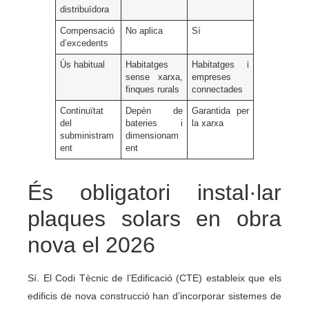
distribuïdora
Compensació
No aplica
Sí
d’excedents
Ús habitual
Habitatges
Habitatges i
sense xarxa,
empreses
finques rurals
connectades
Continuïtat
Depèn de
Garantida per
del
bateries i
la xarxa
subministram
dimensionam
ent
ent
És obligatori instal·lar
plaques solars en obra
nova el 2026
Sí. El Codi Tècnic de l’Edificació (CTE) estableix que els
edificis de nova construcció han d’incorporar sistemes de