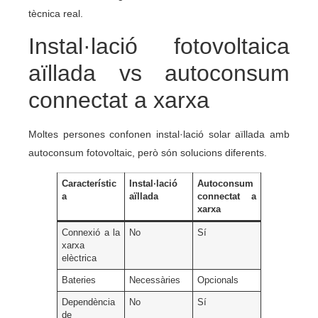
tècnica real.
Instal·lació fotovoltaica
aïllada vs autoconsum
connectat a xarxa
Moltes persones confonen instal·lació solar aïllada amb
autoconsum fotovoltaic, però són solucions diferents.
Característic
Instal·lació
Autoconsum
a
aïllada
connectat a
xarxa
Connexió a la
No
Sí
xarxa
elèctrica
Bateries
Necessàries
Opcionals
Dependència
No
Sí
de