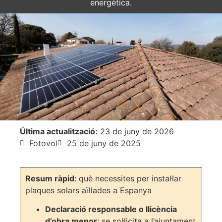
energètica.
Última actualització:
23 de juny de 2026
Fotovol
25 de juny de 2025
Resum ràpid
: què necessites per instal·lar
plaques solars aïllades a Espanya
Declaració responsable o llicència
d’obra menor
: se sol·licita a l’ajuntament