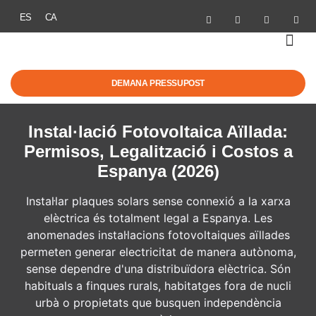
ES
CA
ENERGIA SOLAR
MOBILITAT EL
AJUTS I NO
DEMANA PRESSUPOST
Instal·lació Fotovoltaica Aïllada:
Permisos, Legalització i Costos a
Espanya (2026)
Instal·lar plaques solars sense connexió a la xarxa
elèctrica és totalment legal a Espanya. Les
anomenades instal·lacions fotovoltaiques aïllades
permeten generar electricitat de manera autònoma,
sense dependre d'una distribuïdora elèctrica. Són
habituals a finques rurals, habitatges fora de nucli
urbà o propietats que busquen independència