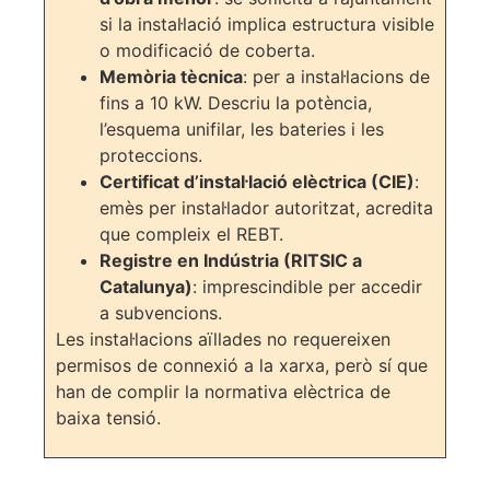
si la instal·lació implica estructura visible
o modificació de coberta.
Memòria tècnica
: per a instal·lacions de
fins a 10 kW. Descriu la potència,
l’esquema unifilar, les bateries i les
proteccions.
Certificat d’instal·lació elèctrica (CIE)
:
emès per instal·lador autoritzat, acredita
que compleix el REBT.
Registre en Indústria (RITSIC a
Catalunya)
: imprescindible per accedir
a subvencions.
Les instal·lacions aïllades no requereixen
permisos de connexió a la xarxa, però sí que
han de complir la normativa elèctrica de
baixa tensió.