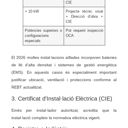
CIE
> 10 kW
Projecte tècnic visat
+ Direcció d’obra +
CIE
Potències superiors o
Pot requerir inspecció
configuracions
OCA
especials
El 2026 moltes instal·lacions aïllades incorporen bateries
de liti d’alta densitat i sistemes de gestió energètica
(EMS). En aquests casos és especialment important
justificar ubicació, ventilació i proteccions conforme al
REBT actualitzat.
3. Certificat d’Instal·lació Elèctrica (CIE)
Emès per instal·lador autoritzat, acredita que la
instal·lació compleix la normativa elèctrica vigent.