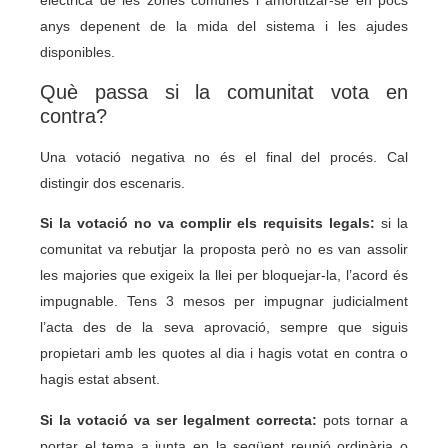
elèctrica de les zones comunes i amortitzar-se en pocs
anys depenent de la mida del sistema i les ajudes
disponibles.
Què passa si la comunitat vota en
contra?
Una votació negativa no és el final del procés. Cal
distingir dos escenaris.
Si la votació no va complir els requisits legals:
si la
comunitat va rebutjar la proposta però no es van assolir
les majories que exigeix la llei per bloquejar-la, l’acord és
impugnable. Tens 3 mesos per impugnar judicialment
l’acta des de la seva aprovació, sempre que siguis
propietari amb les quotes al dia i hagis votat en contra o
hagis estat absent.
Si la votació va ser legalment correcta:
pots tornar a
portar el tema a junta en la següent reunió ordinària o