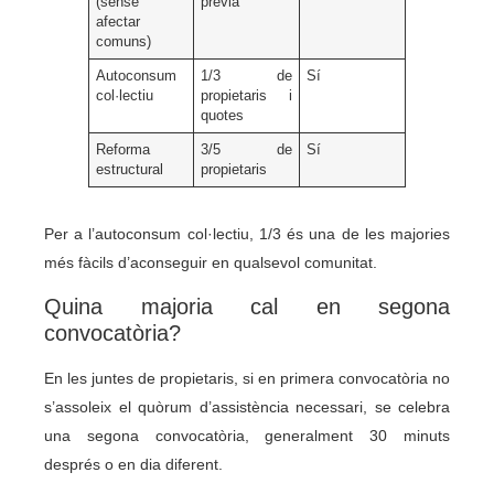
(sense
prèvia
afectar
comuns)
Autoconsum
1/3 de
Sí
col·lectiu
propietaris i
quotes
Reforma
3/5 de
Sí
estructural
propietaris
Per a l’autoconsum col·lectiu, 1/3 és una de les majories
més fàcils d’aconseguir en qualsevol comunitat.
Quina majoria cal en segona
convocatòria?
En les juntes de propietaris, si en primera convocatòria no
s’assoleix el quòrum d’assistència necessari, se celebra
una segona convocatòria, generalment 30 minuts
després o en dia diferent.