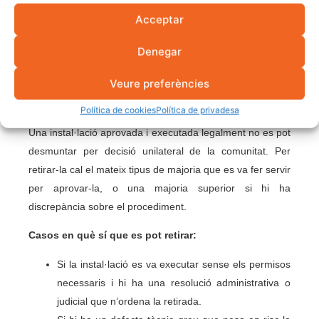
Es poden treure les
Acceptar
plaques solars ja
Denegar
instal·lades en una
Veure preferències
comunitat?
Política de cookies
Política de privadesa
Una instal·lació aprovada i executada legalment no es pot
desmuntar per decisió unilateral de la comunitat. Per
retirar-la cal el mateix tipus de majoria que es va fer servir
per aprovar-la, o una majoria superior si hi ha
discrepància sobre el procediment.
Casos en què sí que es pot retirar:
Si la instal·lació es va executar sense els permisos
necessaris i hi ha una resolució administrativa o
judicial que n’ordena la retirada.