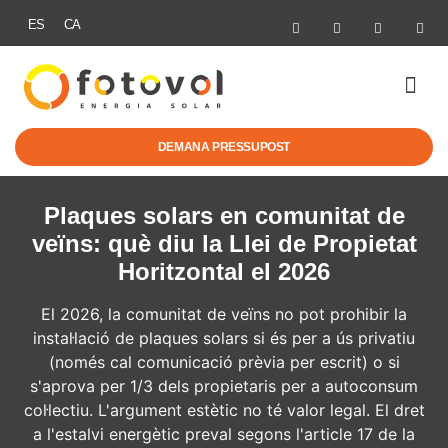
ES
CA
ENERGIA SOLAR
MOBILITAT EL
AJUTS I NO
DEMANA PRESSUPOST
Plaques solars en comunitat de
veïns: què diu la Llei de Propietat
Horitzontal el 2026
El 2026, la comunitat de veïns no pot prohibir la
instal·lació de plaques solars si és per a ús privatiu
(només cal comunicació prèvia per escrit) o si
s'aprova per 1/3 dels propietaris per a autoconsum
col·lectiu. L'argument estètic no té valor legal. El dret
a l'estalvi energètic preval segons l'article 17 de la