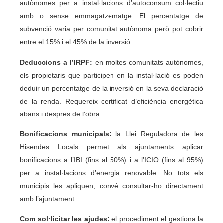
autònomes per a instal·lacions d’autoconsum col·lectiu
amb o sense emmagatzematge. El percentatge de
subvenció varia per comunitat autònoma però pot cobrir
entre el 15% i el 45% de la inversió.
Deduccions a l’IRPF:
en moltes comunitats autònomes,
els propietaris que participen en la instal·lació es poden
deduir un percentatge de la inversió en la seva declaració
de la renda. Requereix certificat d’eficiència energètica
abans i després de l’obra.
Bonificacions municipals:
la Llei Reguladora de les
Hisendes Locals permet als ajuntaments aplicar
bonificacions a l’IBI (fins al 50%) i a l’ICIO (fins al 95%)
per a instal·lacions d’energia renovable. No tots els
municipis les apliquen, convé consultar-ho directament
amb l’ajuntament.
Com sol·licitar les ajudes:
el procediment el gestiona la