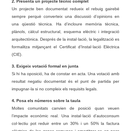
2. Presenta un projecte tècnic complet
Un projecte ben documentat redueix el rebuig gairebé
sempre perquè converteix una discussió d’opinions en
una qüestió tècnica. Ha d’incloure memòria tècnica,
plànols, càlcul estructural, esquema elèctric i integració
arquitectònica. Després de la instal·lació, la legalització es
formalitza mitjançant el Certificat d’Instal·lació Elèctrica
(CIE).
3. Exigeix votació formal en junta
Si hi ha oposició, ha de constar en acta. Una votació amb
resultat negatiu documentat és el punt de partida per
impugnar-la si no compleix els requisits legals.
4. Posa els números sobre la taula
Moltes comunitats canvien de posició quan veuen
l’impacte econòmic real. Una instal·lació d’autoconsum
col·lectiu pot reduir entre un 30% i un 50% la factura