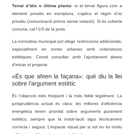
Terrat d’àtic o última planta:
si el terrat figura com a
element privatiu en escriptura, s’aplica el règim d’ús
privatiu (comunicació prèvia sense votació). Si és coberta
comuna, cal l’1/3 de la junta.
La normativa municipal pot afegir restriccions addicionals,
especialment en zones urbanes amb ordenances
estètiques. Convé consultar amb l’ajuntament abans
d’iniciar el projecte.
«És que afeen la façana»: què diu la llei
sobre l’argument estètic
És l’objecció més freqüent i la més feble legalment. La
jurisprudència actual és clara: les millores d’eficiència
energètica tenen prioritat sobre arguments purament
estètics, sempre que la instal·lació sigui tècnicament
correcta i segura. L’impacte visual per si sol no és motiu