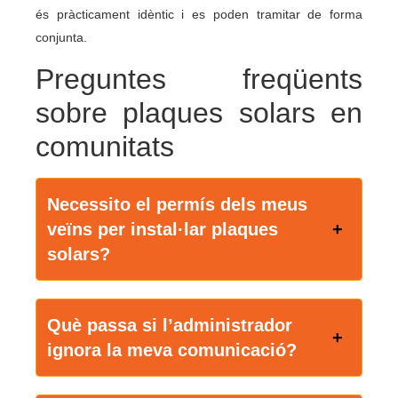
és pràcticament idèntic i es poden tramitar de forma
conjunta.
Preguntes freqüents
sobre plaques solars en
comunitats
Necessito el permís dels meus
veïns per instal·lar plaques
solars?
Què passa si l’administrador
ignora la meva comunicació?