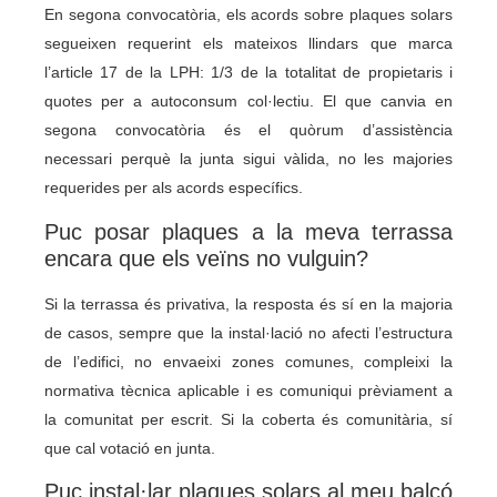
En segona convocatòria, els acords sobre plaques solars
segueixen requerint els mateixos llindars que marca
l’article 17 de la LPH: 1/3 de la totalitat de propietaris i
quotes per a autoconsum col·lectiu. El que canvia en
segona convocatòria és el quòrum d’assistència
necessari perquè la junta sigui vàlida, no les majories
requerides per als acords específics.
Puc posar plaques a la meva terrassa
encara que els veïns no vulguin?
Si la terrassa és privativa, la resposta és sí en la majoria
de casos, sempre que la instal·lació no afecti l’estructura
de l’edifici, no envaeixi zones comunes, compleixi la
normativa tècnica aplicable i es comuniqui prèviament a
la comunitat per escrit. Si la coberta és comunitària, sí
que cal votació en junta.
Puc instal·lar plaques solars al meu balcó