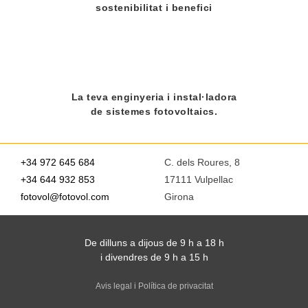
sostenibilitat i benefici
La teva enginyeria i instal·ladora
de sistemes fotovoltaics.
+34 972 645 684
C. dels Roures, 8
+34 644 932 853
17111 Vulpellac
fotovol@fotovol.com
Girona
De dilluns a dijous de 9 h a 18 h
i divendres de 9 h a 15 h
Avis legal i Política de privacitat