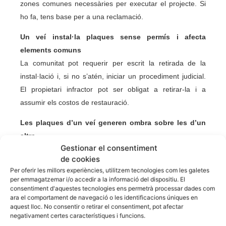
zones comunes necessàries per executar el projecte. Si
ho fa, tens base per a una reclamació.
Un veí instal·la plaques sense permís i afecta
elements comuns
La comunitat pot requerir per escrit la retirada de la
instal·lació i, si no s’atén, iniciar un procediment judicial.
El propietari infractor pot ser obligat a retirar-la i a
assumir els costos de restauració.
Les plaques d’un veí generen ombra sobre les d’un
altre
Gestionar el consentiment
No hi ha normativa específica que reguli distàncies entre
de cookies
instal·lacions fotovoltaiques entre veïns. S’apliquen els
Per oferir les millors experiències, utilitzem tecnologies com les galetes
principis generals de relacions de veïnatge del Codi Civil.
per emmagatzemar i/o accedir a la informació del dispositiu. El
Si el perjudici és demostrable i la instal·lació que genera
consentiment d'aquestes tecnologies ens permetrà processar dades com
ara el comportament de navegació o les identificacions úniques en
l’ombra és posterior a la teva, hi ha base per a una
aquest lloc. No consentir o retirar el consentiment, pot afectar
reclamació civil.
negativament certes característiques i funcions.