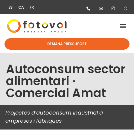
ES
CA
FR
AJUTS I S
DEMANA PRESSUPOST
Autoconsum sector
alimentari ·
Comercial Amat
Projectes d’autoconsum industrial a
empreses i fàbriques