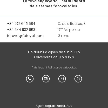
La teva enginyeria i instal·ladora
de sistemes fotovoltaics.
+34 972 645 684
C. dels Roures, 8
+34 644 932 853
17111 Vulpellac
fotovol@fotovol.com
Girona
De dilluns a dijous de 9 h a 18 h
i divendres de 9 h a 15 h
Avis legal i Política de privacitat
Agent digitalitzador: ADS