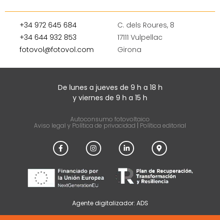
+34 972 645 684
C. dels Roures, 8
+34 644 932 853
17111 Vulpellac
fotovol@fotovol.com
Girona
De lunes a jueves de 9 h a 18 h
y viernes de 9 h a 15 h
Autoconsumo fotovoltaico
Aviso legal y Política de privacidad
|
Política editorial
Agente digitalizador: ADS