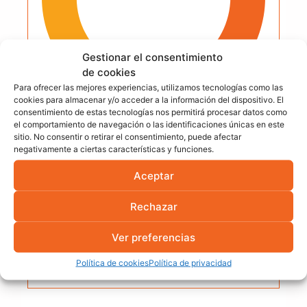
Gestionar el consentimiento
de cookies
Para ofrecer las mejores experiencias, utilizamos tecnologías como las
cookies para almacenar y/o acceder a la información del dispositivo. El
consentimiento de estas tecnologías nos permitirá procesar datos como
el comportamiento de navegación o las identificaciones únicas en este
Equipo Técnico Fotovol
sitio. No consentir o retirar el consentimiento, puede afectar
negativamente a ciertas características y funciones.
Artículo elaborado por el equipo técnico de
Aceptar
Fotovol, ingeniería EPC con más de 25 años
de experiencia y más de 25 MW de potencia
Rechazar
instalada en proyectos fotovoltaicos en
Girona y Cataluña. Todos nuestros
Ver preferencias
contenidos son revisados por técnicos
instaladores con experiencia en campo.
Política de cookies
Política de privacidad