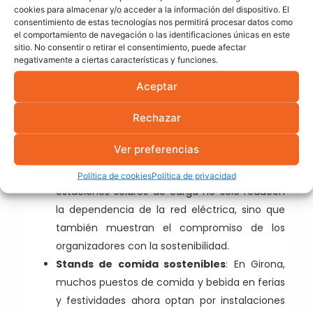
reducir las emisiones de CO₂ y los ruidos
cookies para almacenar y/o acceder a la información del dispositivo. El
consentimiento de estas tecnologías nos permitirá procesar datos como
generados por los generadores de
el comportamiento de navegación o las identificaciones únicas en este
combustible.
sitio. No consentir o retirar el consentimiento, puede afectar
negativamente a ciertas características y funciones.
Cargadores solares para los asistentes
:
Una tendencia creciente en eventos
Aceptar
sostenibles es la instalación de estaciones de
Rechazar
carga solar para dispositivos móviles. Esto es
especialmente útil en eventos masivos como
Ver preferencias
el Carnaval de Roses, donde los asistentes
pueden necesitar recargar sus teléfonos. Las
Política de cookies
Política de privacidad
estaciones solares de carga no solo reducen
la dependencia de la red eléctrica, sino que
también muestran el compromiso de los
organizadores con la sostenibilidad.
Stands de comida sostenibles
: En Girona,
muchos puestos de comida y bebida en ferias
y festividades ahora optan por instalaciones