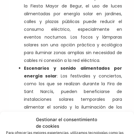
la Fiesta Mayor de Begur, el uso de luces
alimentadas por energía solar en jardines,
calles y plazas públicas puede reducir el
consumo eléctrico, especialmente en
eventos nocturnos. Los focos y lámparas
solares son una opción práctica y ecológica
para iluminar zonas amplias sin necesidad de
cables ni conexión a la red eléctrica.
Escenarios y sonido alimentados por
energía solar
: Los festivales y conciertos,
como los que se realizan durante la Fira de
Sant Narcís, pueden beneficiarse de
instalaciones solares temporales para
alimentar el sonido y la iluminación de los
escenarios. Actualmente, existen generadores
Gestionar el consentimiento
solares portátiles que ofrecen la potencia
de cookies
necesaria para estos eventos, ayudando a
Para ofrecer las mejores experiencias, utilizamos tecnologías como las