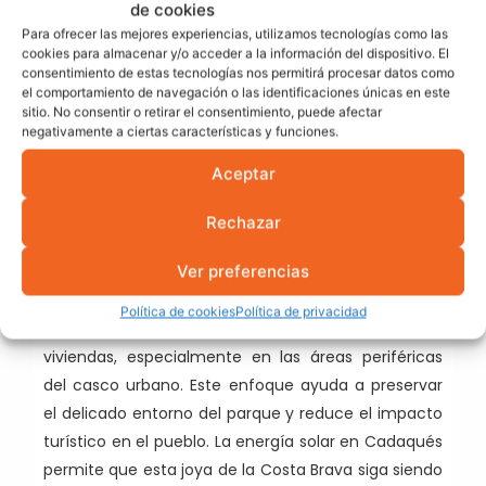
de cookies
de artistas que
Para ofrecer las mejores experiencias, utilizamos tecnologías como las
apuesta por la
cookies para almacenar y/o acceder a la información del dispositivo. El
consentimiento de estas tecnologías nos permitirá procesar datos como
sostenibilidad
el comportamiento de navegación o las identificaciones únicas en este
sitio. No consentir o retirar el consentimiento, puede afectar
negativamente a ciertas características y funciones.
Cadaqués
, famoso por haber sido el hogar de
Aceptar
Salvador Dalí
y su espectacular casa-museo en
Portlligat
, es uno de los pueblos más conocidos de
Rechazar
Girona y un símbolo del Mediterráneo. Rodeado por
Ver preferencias
el
Parque Natural del Cap de Creus
, Cadaqués ha
implementado políticas energéticas que apoyan la
Política de cookies
Política de privacidad
instalación de placas solares en negocios locales y
viviendas, especialmente en las áreas periféricas
del casco urbano. Este enfoque ayuda a preservar
el delicado entorno del parque y reduce el impacto
turístico en el pueblo. La energía solar en Cadaqués
permite que esta joya de la Costa Brava siga siendo