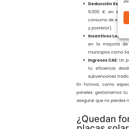
afe
Deducción Estatal 
9.000 € en edifici
consumo de energía 
y posterior).
Incentivos Locales
en la mayoría de 
municipios como San
Ingresos CAE:
Un pa
tu eficiencia des
subvenciones tradici
En Fotovol, como especi
paneles: gestionamos tu 
asegurar que no pierdes n
¿Quedan fo
placas sola