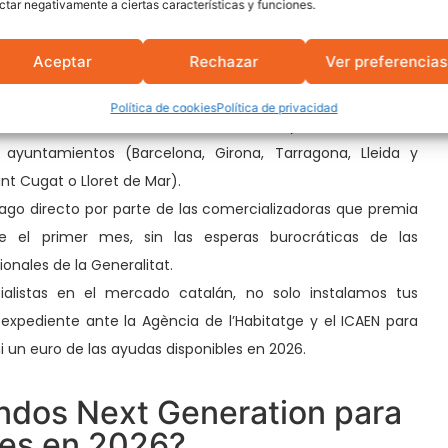
ctar negativamente a ciertas características y funciones.
(IRPF):
Recupera hasta 3.000 € en viviendas individuales o
os residenciales si logras una reducción del 30% en el
Aceptar
Rechazar
Ver preferencias
primaria (exige Certificado de Eficiencia Energética previo
Política de cookies
Política de privacidad
:
Bonificaciones de hasta el 50% en el IBI y el 95% en el ICIO
ayuntamientos (Barcelona, Girona, Tarragona, Lleida y
t Cugat o Lloret de Mar).
go directo por parte de las comercializadoras que premia
de el primer mes, sin las esperas burocráticas de las
onales de la Generalitat.
alistas en el mercado catalán, no solo instalamos tus
expediente ante la Agència de l’Habitatge y el ICAEN para
i un euro de las ayudas disponibles en 2026.
ndos Next Generation para
res en 2026?