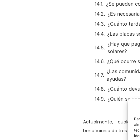
¿Se pueden co
¿Es necesaria
¿Cuánto tarda
¿Las placas 
¿Hay que pag
solares?
¿Qué ocurre s
¿Las comunida
ayudas?
¿Cuánto devue
¿Quién se enc
Par
Actualmente, cualquier
alm
beneficiarse de tres vías
tec
ide