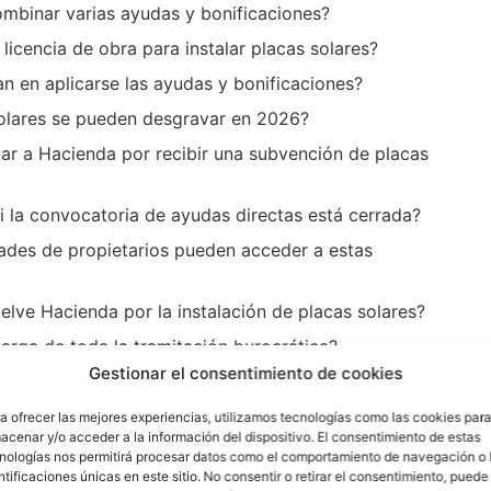
mbinar varias ayudas y bonificaciones?
 licencia de obra para instalar placas solares?
n en aplicarse las ayudas y bonificaciones?
solares se pueden desgravar en 2026?
ar a Hacienda por recibir una subvención de placas
i la convocatoria de ayudas directas está cerrada?
des de propietarios pueden acceder a estas
lve Hacienda por la instalación de placas solares?
arga de toda la tramitación burocrática?
Gestionar el consentimiento de cookies
a ofrecer las mejores experiencias, utilizamos tecnologías como las cookies par
 instalación fotovoltaica en territorio catalán puede
acenar y/o acceder a la información del dispositivo. El consentimiento de estas
 de ahorro simultáneas:
nologías nos permitirá procesar datos como el comportamiento de navegación o 
ntificaciones únicas en este sitio. No consentir o retirar el consentimiento, puede