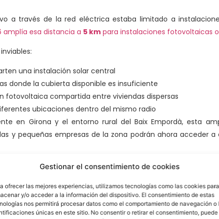
vo a través de la red eléctrica estaba limitado a instalacio
 amplía esa distancia a
5 km
para instalaciones fotovoltaicas 
inviables:
rten una instalación solar central
 donde la cubierta disponible es insuficiente
n fotovoltaica compartida entre viviendas dispersas
iferentes ubicaciones dentro del mismo radio
ente en Girona y el entorno rural del Baix Empordà, esta am
olas y pequeñas empresas de la zona podrán ahora acceder 
a del gestor de autoconsumo
Gestionar el consentimiento de cookies
a ofrecer las mejores experiencias, utilizamos tecnologías como las cookies par
 Ley del Sector Eléctrico la figura del
gestor de autoconsu
acenar y/o acceder a la información del dispositivo. El consentimiento de estas
nologías nos permitirá procesar datos como el comportamiento de navegación o 
nsumidores asociados a un autoconsumo colectivo, realizan
ntificaciones únicas en este sitio. No consentir o retirar el consentimiento, puede