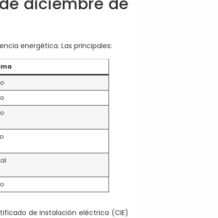
 de diciembre de
ncia energética. Las principales:
ima
ño
ño
ño
ño
tal
ño
ificado de instalación eléctrica (CIE)