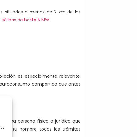
nes situadas a menos de 2 km de los
o eólicas de hasta 5 MW
.
pliación es especialmente relevante:
a autoconsumo compartido que antes
a
mo
: una persona física o jurídica que
las
do en su nombre todos los trámites