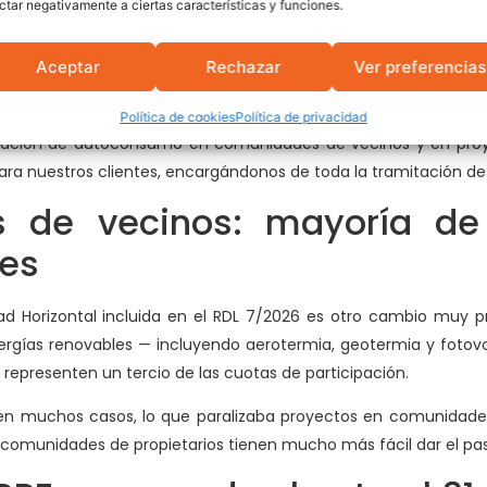
ctar negativamente a ciertas características y funciones.
utoconsumo colectivo tenía que gestionar individualmente su 
Aceptar
Rechazar
Ver preferencias
ción del sistema — contratos, medición, reparto de exced
Política de cookies
Política de privacidad
alación de autoconsumo en comunidades de vecinos y en proy
ara nuestros clientes, encargándonos de toda la tramitación des
 de vecinos: mayoría de 
les
d Horizontal incluida en el RDL 7/2026 es otro cambio muy prá
ías renovables — incluyendo aerotermia, geotermia y fotovo
representen un tercio de las cuotas de participación.
en muchos casos, lo que paralizaba proyectos en comunidades 
 comunidades de propietarios tienen mucho más fácil dar el pa