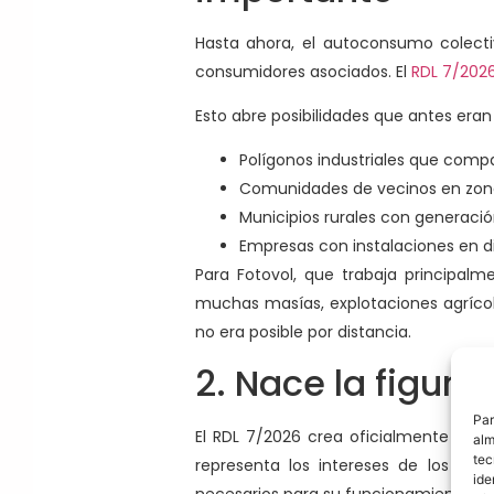
Hasta ahora, el autoconsumo colecti
consumidores asociados. El
RDL 7/2026
Esto abre posibilidades que antes eran 
Polígonos industriales que compa
Comunidades de vecinos en zonas
Municipios rurales con generació
Empresas con instalaciones en d
Para Fotovol, que trabaja principalm
muchas masías, explotaciones agríc
no era posible por distancia.
2. Nace la figur
Par
El RDL 7/2026 crea oficialmente en la
alm
tec
representa los intereses de los co
ide
necesarios para su funcionamiento.