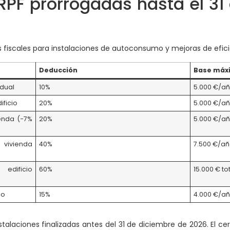
RPF prorrogadas hasta el 31
 fiscales para instalaciones de autoconsumo y mejoras de eficie
Deducción
Base máx
idual
10%
5.000 €/a
ificio
20%
5.000 €/a
ienda (−7%
20%
5.000 €/a
 vivienda
40%
7.500 €/a
edificio
60%
15.000 € to
co
15%
4.000 €/a
alaciones finalizadas antes del 31 de diciembre de 2026. El cert