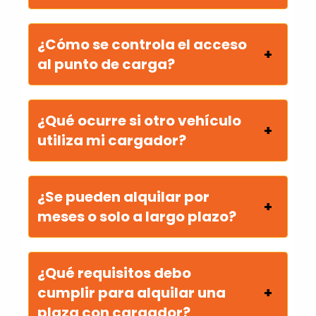
¿Cómo se controla el acceso
al punto de carga?
¿Qué ocurre si otro vehículo
utiliza mi cargador?
¿Se pueden alquilar por
meses o solo a largo plazo?
¿Qué requisitos debo
cumplir para alquilar una
plaza con cargador?