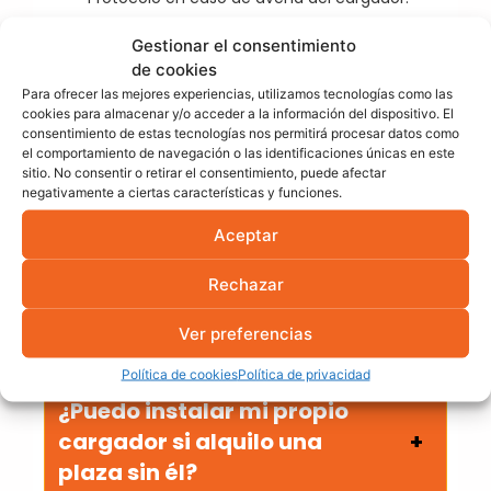
Cláusulas de responsabilidad por mal uso.
Gestionar el consentimiento
En España, la
Ley de Propiedad Horizontal
y el
RD
de cookies
1053/2014 (ITC BT-52)
regulan aspectos técnicos y
Para ofrecer las mejores experiencias, utilizamos tecnologías como las
legales relacionados con la instalación y uso de
cookies para almacenar y/o acceder a la información del dispositivo. El
consentimiento de estas tecnologías nos permitirá procesar datos como
puntos de recarga en garajes comunitarios.
el comportamiento de navegación o las identificaciones únicas en este
sitio. No consentir o retirar el consentimiento, puede afectar
Preguntas frecuentes
negativamente a ciertas características y funciones.
Aceptar
¿Es más caro alquilar una
Rechazar
plaza con cargador que una
convencional?
Ver preferencias
Política de cookies
Política de privacidad
¿Puedo instalar mi propio
cargador si alquilo una
plaza sin él?