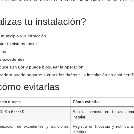
lizas tu instalación?
unicipio y la infracción.
r tu sistema solar.
les.
s excedentes.
educe su valor y puede bloquear la operación.
radora puede negarse a cubrir los daños si la instalación no está certif
cómo evitarlas
cia directa
Cómo evitarlo
00 € a 6.000 €
Solicita permiso en tu ayuntam
instalar
nsación de excedentes y sanciones
Registra en Industria y notifica a 
s
eléctrica