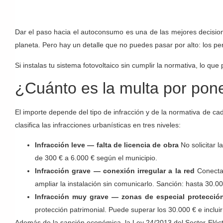
Dar el paso hacia el autoconsumo es una de las mejores decisio
planeta. Pero hay un detalle que no puedes pasar por alto: los pe
Si instalas tu sistema fotovoltaico sin cumplir la normativa, lo 
¿Cuánto es la multa por pone
El importe depende del tipo de infracción y de la normativa de 
clasifica las infracciones urbanísticas en tres niveles:
Infracción leve — falta de licencia de obra
No solicitar l
de 300 € a 6.000 € según el municipio.
Infracción grave — conexión irregular a la red
Conectar 
ampliar la instalación sin comunicarlo. Sanción: hasta 30.00
Infracción muy grave — zonas de especial protecció
protección patrimonial. Puede superar los 30.000 € e incluir
Además de la sanción económica, la Ley 24/2013 del Sector Eléc