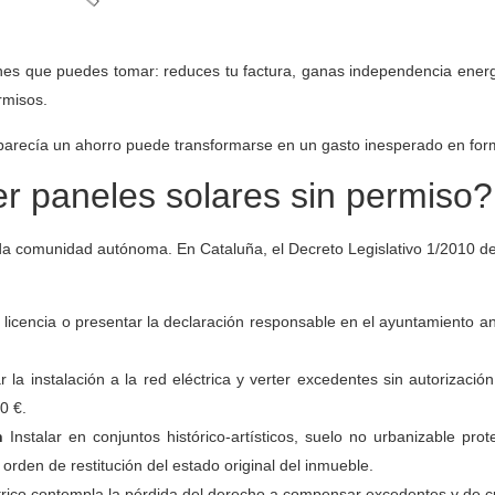
nes que puedes tomar: reduces tu factura, ganas independencia energé
rmisos.
que parecía un ahorro puede transformarse en un gasto inesperado en fo
r paneles solares sin permiso?
cada comunidad autónoma. En Cataluña, el Decreto Legislativo 1/2010 d
a licencia o presentar la declaración responsable en el ayuntamiento ant
la instalación a la red eléctrica y verter excedentes sin autorización 
0 €.
n
Instalar en conjuntos histórico-artísticos, suelo no urbanizable pro
 orden de restitución del estado original del inmueble.
trico contempla la pérdida del derecho a compensar excedentes y de c