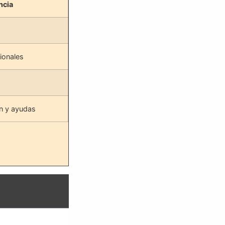
ncia
ionales
n y ayudas