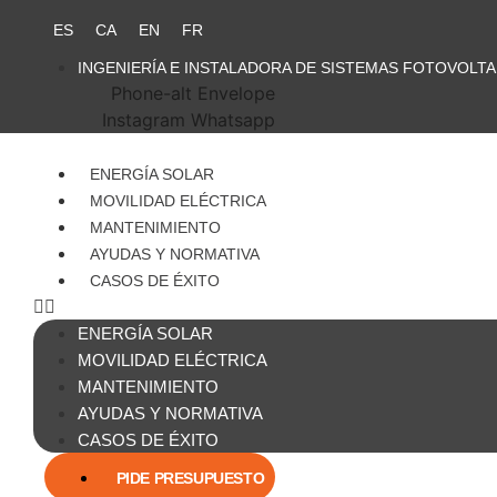
Ir
ES
CA
EN
FR
al
contenido
INGENIERÍA E INSTALADORA DE SISTEMAS FOTOVOLT
Phone-alt
Envelope
Instagram
Whatsapp
ENERGÍA SOLAR
MOVILIDAD ELÉCTRICA
MANTENIMIENTO
AYUDAS Y NORMATIVA
CASOS DE ÉXITO
ENERGÍA SOLAR
MOVILIDAD ELÉCTRICA
MANTENIMIENTO
AYUDAS Y NORMATIVA
CASOS DE ÉXITO
PIDE PRESUPUESTO