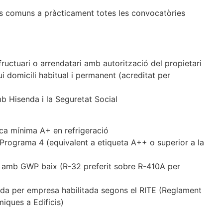
ts comuns a pràcticament totes les convocatòries
fructuari o arrendatari amb autorització del propietari
i domicili habitual i permanent (acreditat per
mb Hisenda i la Seguretat Social
ica mínima A+ en refrigeració
Programa 4 (equivalent a etiqueta A++ o superior a la
s amb GWP baix (R-32 preferit sobre R-410A per
tada per empresa habilitada segons el RITE (Reglament
rmiques a Edificis)