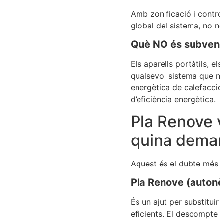
Amb zonificació i contro
global del sistema, no n
Què NO és subven
Els aparells portàtils, 
qualsevol sistema que 
energètica de calefacció
d’eficiència energètica.
Pla Renove 
quina deman
Aquest és el dubte més f
Pla Renove (auton
És un ajut per substitu
eficients. El descompte s