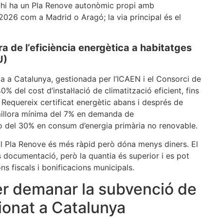
o hi ha un Pla Renove autonòmic propi amb
2026 com a Madrid o Aragó; la via principal és el
ra de l’eficiència energètica a habitatges
U)
tiva a Catalunya, gestionada per l’ICAEN i el Consorci de
0% del cost d’instal·lació de climatització eficient, fins
 Requereix certificat energètic abans i després de
millora mínima del 7% en demanda de
 o del 30% en consum d’energia primària no renovable.
l Pla Renove és més ràpid però dóna menys diners. El
documentació, però la quantia és superior i es pot
 fiscals i bonificacions municipals.
er demanar la subvenció de
cionat a Catalunya