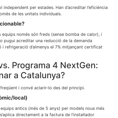
l independent per estades. Han d’acreditar l’eficiència
omés de les unitats individuals.
cionable?
els equips només són freds (sense bomba de calor), i
no pugui acreditar una reducció de la demanda
 i refrigeració d’almenys el 7% mitjançant certificat
vs. Programa 4 NextGen:
ar a Catalunya?
reqüent i convé aclarir-lo des del principi.
òmic/local)
ir equips antics (més de 5 anys) per models nous més
’aplica directament a la factura de l’instal·lador