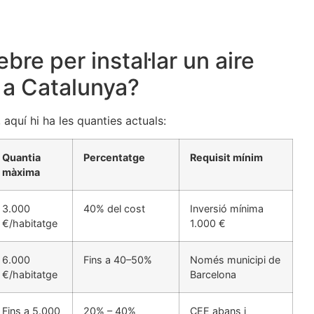
bre per instal·lar un aire
 a Catalunya?
 aquí hi ha les quanties actuals:
Quantia
Percentatge
Requisit mínim
màxima
3.000
40% del cost
Inversió mínima
€/habitatge
1.000 €
6.000
Fins a 40–50%
Només municipi de
€/habitatge
Barcelona
Fins a 5.000
20% – 40%
CEE abans i