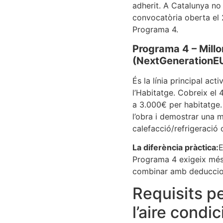
adherit. A Catalunya n
convocatòria oberta el 
Programa 4.
Programa 4 – Millo
(NextGenerationE
És la línia principal ac
l’Habitatge. Cobreix el 4
a 3.000€ per habitatge.
l’obra i demostrar una 
calefacció/refrigeració
La diferència pràctica:
E
Programa 4 exigeix més 
combinar amb deduccions
Requisits p
l’aire condi