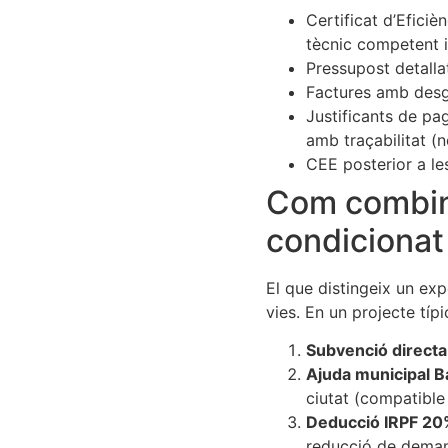
Certificat d’Eficiè
tècnic competent i
Pressupost detallat
Factures amb desgl
Justificants de pa
amb traçabilitat (n
CEE posterior a le
Com combinar
condicionat 
El que distingeix un ex
vies. En un projecte tí
Subvenció direct
Ajuda municipal B
ciutat (compatible
Deducció IRPF 20
reducció de dema