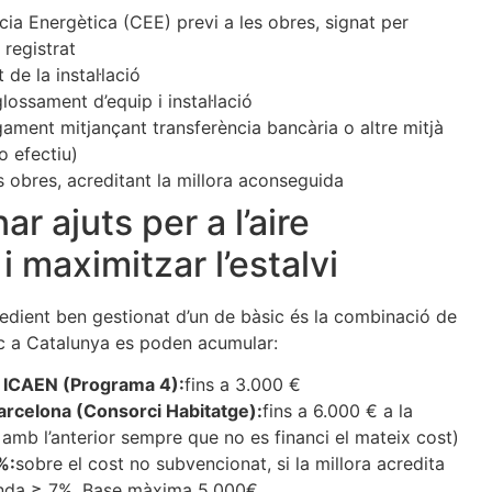
ncia Energètica (CEE) previ a les obres, signat per
 registrat
 de la instal·lació
ossament d’equip i instal·lació
gament mitjançant transferència bancària o altre mitjà
o efectiu)
s obres, acreditant la millora aconseguida
 ajuts per a l’aire
i maximitzar l’estalvi
pedient ben gestionat d’un de bàsic és la combinació de
pic a Catalunya es poden acumular:
a ICAEN (Programa 4):
fins a 3.000 €
arcelona (Consorci Habitatge):
fins a 6.000 € a la
 amb l’anterior sempre que no es financi el mateix cost)
%:
sobre el cost no subvencionat, si la millora acredita
nda ≥ 7%. Base màxima 5.000€.