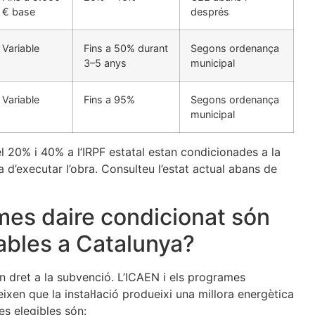
€ base
després
Variable
Fins a 50% durant
Segons ordenança
3–5 anys
municipal
Variable
Fins a 95%
Segons ordenança
municipal
 20% i 40% a l’IRPF estatal estan condicionades a la
a d’executar l’obra. Consulteu l’estat actual abans de
mes daire condicionat són
bles a Catalunya?
n dret a la subvenció. L’ICAEN i els programes
xen que la instal·lació produeixi una millora energètica
es elegibles són: