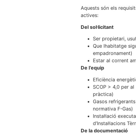
Aquests són els requisi
actives:
Del sol·licitant
Ser propietari, usu
Que lhabitatge sigu
empadronament)
Estar al corrent a
De l’equip
Eficiència energèt
SCOP > 4,0 per al 
pràctica)
Gasos refrigerant
normativa F-Gas)
Instal·lació execu
d’Instal·lacions Tè
De la documentació