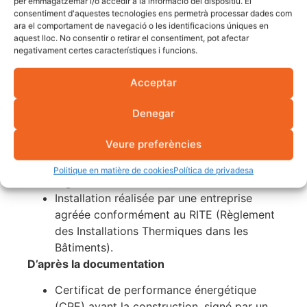
per emmagatzemar i/o accedir a la informació del dispositiu. El
Tenez-vous au courant des actualités du
consentiment d'aquestes tecnologies ens permetrà processar dades com
fisc et de la sécurité sociale.
ara el comportament de navegació o les identificacions úniques en
aquest lloc. No consentir o retirar el consentiment, pot afectar
De la part de l’équipe
negativament certes característiques i funcions.
Efficacité énergétique minimale A+ en
refroidissement
Acceptar
SCOP > 4.0 pour le programme 4
Denegar
(équivalent en pratique à une note A++ ou
supérieure)
Veure preferències
Gaz réfrigérants à faible PRG (le R-32 est
préféré au R-410A conformément à la
Politique en matière de cookies
Política de privadesa
réglementation F-Gas)
Installation réalisée par une entreprise
agréée conformément au RITE (Règlement
des Installations Thermiques dans les
Bâtiments).
D’après la documentation
Certificat de performance énergétique
(CPE) avant la construction, signé par un