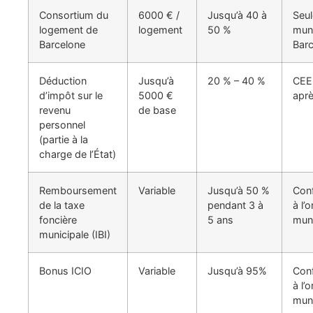
Consortium du
6000 € /
Jusqu’à 40 à
Seul
logement de
logement
50 %
muni
Barcelone
Bar
Déduction
Jusqu’à
20 % – 40 %
CEE 
d’impôt sur le
5000 €
apr
revenu
de base
personnel
(partie à la
charge de l’État)
Remboursement
Variable
Jusqu’à 50 %
Con
de la taxe
pendant 3 à
à l’
foncière
5 ans
muni
municipale (IBI)
Bonus ICIO
Variable
Jusqu’à 95%
Con
à l’
muni