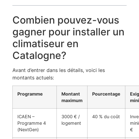
Combien pouvez-vous
gagner pour installer un
climatiseur en
Catalogne?
Avant d’entrer dans les détails, voici les
montants actuels:
Programme
Montant
Pourcentage
Exi
maximum
min
ICAEN –
3000 € /
40 % du coût
Inv
Programme 4
logement
min
(NextGen)
€