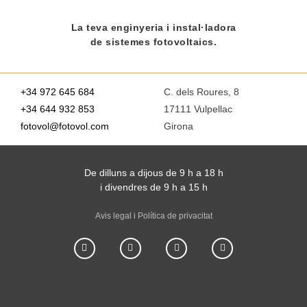
La teva enginyeria i instal·ladora
de sistemes fotovoltaics.
+34 972 645 684
C. dels Roures, 8
+34 644 932 853
17111 Vulpellac
fotovol@fotovol.com
Girona
De dilluns a dijous de 9 h a 18 h
i divendres de 9 h a 15 h
Avis legal i Política de privacitat