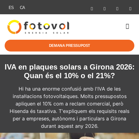
ES
CA
ENERGIA SOLAR
MOBILITAT EL
AJUTS I NO
DEMANA PRESSUPOST
IVA en plaques solars a Girona 2026:
Quan és el 10% o el 21%?
Hi ha una enorme confusió amb l'IVA de les
instal·lacions fotovoltaiques. Molts pressupostos
apliquen el 10% com a reclam comercial, però
Hisenda és taxativa. T'expliquem els requisits reals
per a empreses, autònoms i particulars a Girona
durant aquest any 2026.