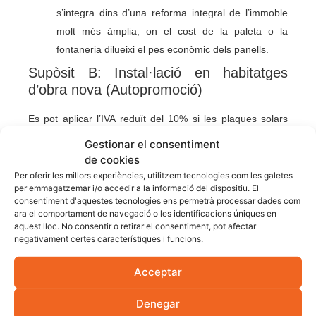
s’integra dins d’una reforma integral de l’immoble
molt més àmplia, on el cost de la paleta o la
fontaneria dilueixi el pes econòmic dels panells.
Supòsit B: Instal·lació en habitatges
d’obra nova (Autopromoció)
Es pot aplicar l’IVA reduït del 10% si les plaques solars
formen part del projecte d’execució d’un habitatge nou. Si
Gestionar el consentiment
ets autopromotor, la instal·lació facturada per l’empresa
de cookies
instal·ladora tributarà al 10% sempre que les obres
Per oferir les millors experiències, utilitzem tecnologies com les galetes
per emmagatzemar i/o accedir a la informació del dispositiu. El
s’executin abans que s’expedeixi el Certificat de Final
consentiment d'aquestes tecnologies ens permetrà processar dades com
d’Obra definitiu. Qualsevol ampliació posterior passarà a
ara el comportament de navegació o les identificacions úniques en
aquest lloc. No consentir o retirar el consentiment, pot afectar
tributar al 21%.
negativament certes característiques i funcions.
Incentius fiscals
Acceptar
addicionals per a
Denegar
empreses a Girona