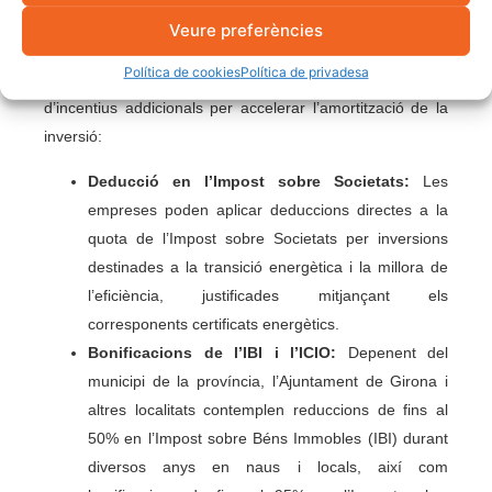
Veure preferències
A més de la gestió de l’IVA, les empreses que instal·len
Política de cookies
Política de privadesa
autoconsumo fotovoltaic a la província disposen
d’incentius addicionals per accelerar l’amortització de la
inversió:
Deducció en l’Impost sobre Societats:
Les
empreses poden aplicar deduccions directes a la
quota de l’Impost sobre Societats per inversions
destinades a la transició energètica i la millora de
l’eficiència, justificades mitjançant els
corresponents certificats energètics.
Bonificacions de l’IBI i l’ICIO:
Depenent del
municipi de la província, l’Ajuntament de Girona i
altres localitats contemplen reduccions de fins al
50% en l’Impost sobre Béns Immobles (IBI) durant
diversos anys en naus i locals, així com