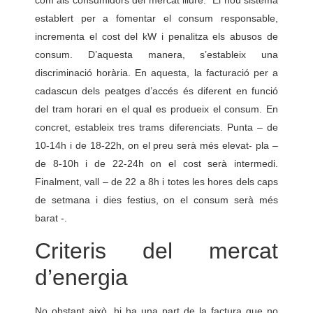
com als consumidors del mercat lliure. El nou sistema
establert per a fomentar el consum responsable,
incrementa el cost del kW i penalitza els abusos de
consum. D’aquesta manera, s’estableix una
discriminació horària. En aquesta, la facturació per a
cadascun dels peatges d’accés és diferent en funció
del tram horari en el qual es produeix el consum. En
concret, estableix tres trams diferenciats. Punta – de
10-14h i de 18-22h, on el preu serà més elevat- pla –
de 8-10h i de 22-24h on el cost serà intermedi.
Finalment, vall – de 22 a 8h i totes les hores dels caps
de setmana i dies festius, on el consum serà més
barat -.
Criteris del mercat
d’energia
No obstant això, hi ha una part de la factura que no