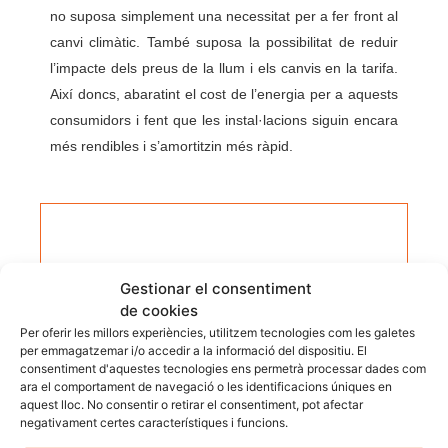
no suposa simplement una necessitat per a fer front al
canvi climàtic. També suposa la possibilitat de reduir
l’impacte dels preus de la llum i els canvis en la tarifa.
Així doncs, abaratint el cost de l’energia per a aquests
consumidors i fent que les instal·lacions siguin encara
més rendibles i s’amortitzin més ràpid.
Gestionar el consentiment
Equip Tècnic Fotovol
de cookies
Article elaborat per l’equip tècnic de Fotovol,
Per oferir les millors experiències, utilitzem tecnologies com les galetes
enginyeria EPC amb més de 25 anys
per emmagatzemar i/o accedir a la informació del dispositiu. El
d’experiència i més de 25 MW de potència
consentiment d'aquestes tecnologies ens permetrà processar dades com
instal·lada en projectes fotovoltaics a Girona
ara el comportament de navegació o les identificacions úniques en
aquest lloc. No consentir o retirar el consentiment, pot afectar
i Catalunya. Tots els nostres continguts són
negativament certes característiques i funcions.
revisats per tècnics instal·ladors amb