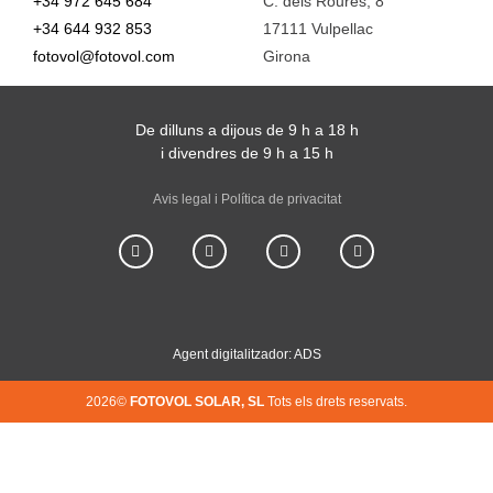
+34 972 645 684
C. dels Roures, 8
+34 644 932 853
17111 Vulpellac
fotovol@fotovol.com
Girona
De dilluns a dijous de 9 h a 18 h
i divendres de 9 h a 15 h
Avis legal i Política de privacitat
Agent digitalitzador: ADS
2026©
FOTOVOL SOLAR, SL
Tots els drets reservats.