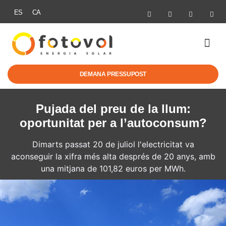
ES
CA
ENERGIA SOLAR
MOBILITAT EL
AJUTS I NO
DEMANA PRESSUPOST
Pujada del preu de la llum:
oportunitat per a l’autoconsum?
Dimarts passat 20 de juliol l'electricitat va
aconseguir la xifra més alta després de 20 anys, amb
una mitjana de 101,82 euros per MWh.