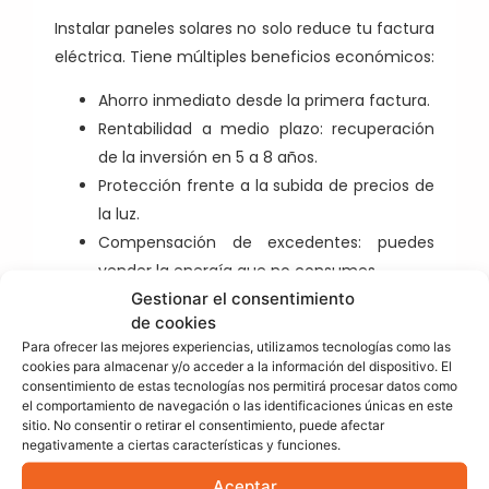
Instalar paneles solares no solo reduce tu factura
eléctrica. Tiene múltiples beneficios económicos:
Ahorro inmediato desde la primera factura.
Rentabilidad a medio plazo: recuperación
de la inversión en 5 a 8 años.
Protección frente a la subida de precios de
la luz.
Compensación de excedentes: puedes
vender la energía que no consumes.
Gestionar el consentimiento
Deducciones fiscales: hasta un 40 % en IRPF
de cookies
y ayudas autonómicas disponibles.
Para ofrecer las mejores experiencias, utilizamos tecnologías como las
Revalorización de la vivienda: una casa con
cookies para almacenar y/o acceder a la información del dispositivo. El
autoconsumo es más atractiva.
consentimiento de estas tecnologías nos permitirá procesar datos como
el comportamiento de navegación o las identificaciones únicas en este
sitio. No consentir o retirar el consentimiento, puede afectar
¿Cuánto puedes
negativamente a ciertas características y funciones.
Aceptar