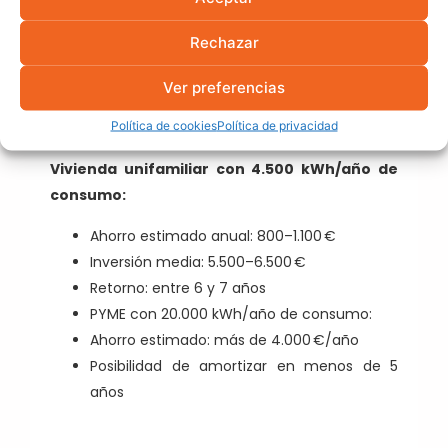
ahorrar con
autoconsumo?
Rechazar
Ver preferencias
Vamos con algunos escenarios reales:
Política de cookies
Política de privacidad
Instalación de placas solares en piso
Vivienda unifamiliar con 4.500 kWh/año de
consumo:
Ahorro estimado anual: 800–1.100 €
Inversión media: 5.500–6.500 €
Retorno: entre 6 y 7 años
PYME con 20.000 kWh/año de consumo:
Ahorro estimado: más de 4.000 €/año
Posibilidad de amortizar en menos de 5
años