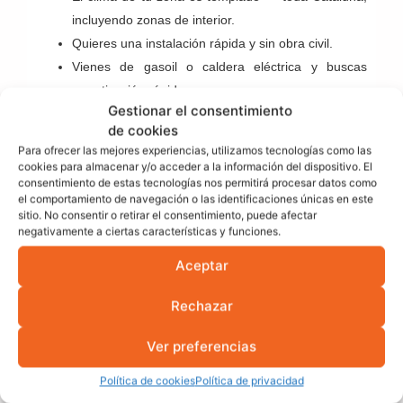
incluyendo zonas de interior.
Quieres una instalación rápida y sin obra civil.
Vienes de gasoil o caldera eléctrica y buscas
amortización rápida.
Gestionar el consentimiento
Quieres aprovechar las deducciones de IRPF de
de cookies
2026 con el menor desembolso inicial.
Para ofrecer las mejores experiencias, utilizamos tecnologías como las
Elige geotermia si:
cookies para almacenar y/o acceder a la información del dispositivo. El
consentimiento de estas tecnologías nos permitirá procesar datos como
el comportamiento de navegación o las identificaciones únicas en este
Tienes terreno suficiente para las perforaciones y
sitio. No consentir o retirar el consentimiento, puede afectar
los permisos son viables.
negativamente a ciertas características y funciones.
La vivienda es grande (más de 200 m²) y el ahorro
Aceptar
anual justifica la inversión.
El clima es muy frío y necesitas rendimiento
Rechazar
máximo constante — Pirineo, zonas de montaña.
El proyecto es de obra nueva y puedes integrar la
Ver preferencias
geotermia desde el principio.
Política de cookies
Política de privacidad
El presupuesto disponible supera los 20.000 € y el