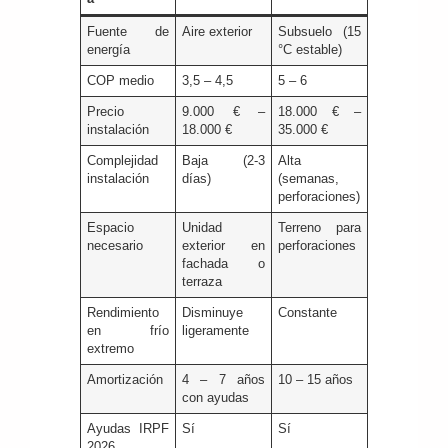
Fuente de
Aire exterior
Subsuelo (15
energía
°C estable)
COP medio
3,5 – 4,5
5 – 6
Precio
9.000 € –
18.000 € –
instalación
18.000 €
35.000 €
Complejidad
Baja (2-3
Alta
instalación
días)
(semanas,
perforaciones)
Espacio
Unidad
Terreno para
necesario
exterior en
perforaciones
fachada o
terraza
Rendimiento
Disminuye
Constante
en frío
ligeramente
extremo
Amortización
4 – 7 años
10 – 15 años
con ayudas
Ayudas IRPF
Sí
Sí
2026