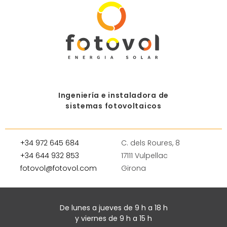
Ingeniería e instaladora de
sistemas fotovoltaicos
+34 972 645 684
C. dels Roures, 8
+34 644 932 853
17111 Vulpellac
fotovol@fotovol.com
Girona
De lunes a jueves de 9 h a 18 h
y viernes de 9 h a 15 h