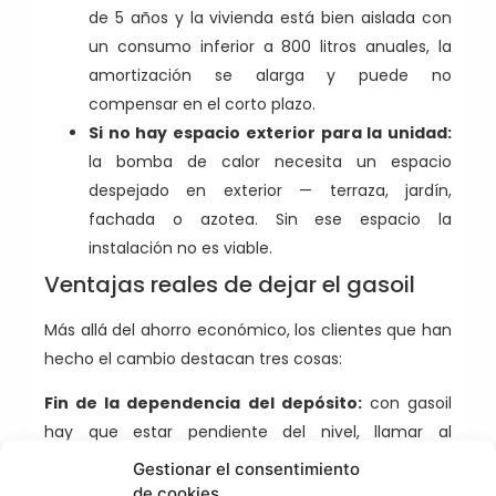
de 5 años y la vivienda está bien aislada con
un consumo inferior a 800 litros anuales, la
amortización se alarga y puede no
compensar en el corto plazo.
Si no hay espacio exterior para la unidad:
la bomba de calor necesita un espacio
despejado en exterior — terraza, jardín,
fachada o azotea. Sin ese espacio la
instalación no es viable.
Ventajas reales de dejar el gasoil
Más allá del ahorro económico, los clientes que han
hecho el cambio destacan tres cosas:
Fin de la dependencia del depósito:
con gasoil
hay que estar pendiente del nivel, llamar al
proveedor, hacer desembolsos grandes de golpe y
Gestionar el consentimiento
aguantar el olor. Con aerotermia, la energía llega de
de cookies