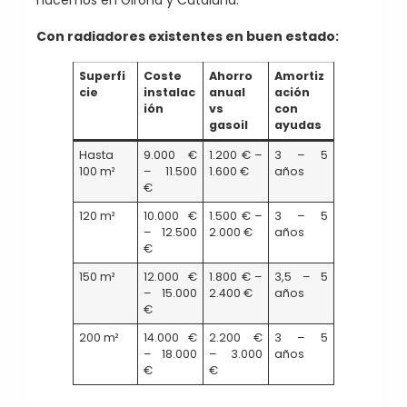
Con radiadores existentes en buen estado:
Superfi
Coste
Ahorro
Amortiz
cie
instalac
anual
ación
ión
vs
con
gasoil
ayudas
Hasta
9.000 €
1.200 € –
3 – 5
100 m²
– 11.500
1.600 €
años
€
120 m²
10.000 €
1.500 € –
3 – 5
– 12.500
2.000 €
años
€
150 m²
12.000 €
1.800 € –
3,5 – 5
– 15.000
2.400 €
años
€
200 m²
14.000 €
2.200 €
3 – 5
– 18.000
– 3.000
años
€
€