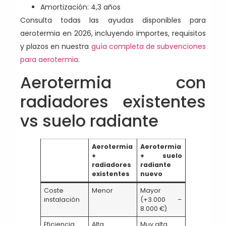
Amortización: 4,3 años
Consulta todas las ayudas disponibles para
aerotermia en 2026, incluyendo importes, requisitos
y plazos en nuestra
guía completa de subvenciones
para aerotermia
.
Aerotermia con
radiadores existentes
vs suelo radiante
Aerotermia
Aerotermia
+
+ suelo
radiadores
radiante
existentes
nuevo
Coste
Menor
Mayor
instalación
(+3.000 –
8.000 €)
Eficiencia
Alta
Muy alta