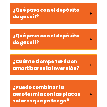
¿Qué pasa con el depósito
de gasoil?
¿Qué pasa con el depósito
de gasoil?
¿Cuánto tiempo tarda en
amortizarse la inversión?
¿Puedo combinar la
aerotermia con las placas
solares que ya tengo?