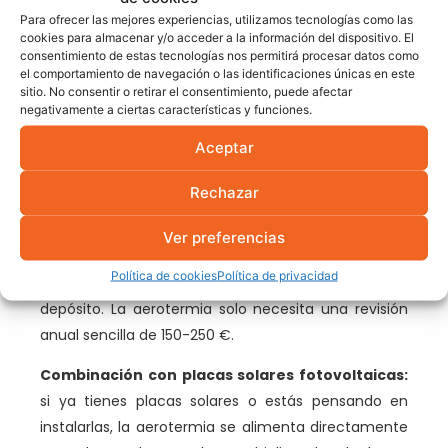
forma continua y el pago se fragmenta en la
Para ofrecer las mejores experiencias, utilizamos tecnologías como las
cookies para almacenar y/o acceder a la información del dispositivo. El
factura eléctrica mensual.
consentimiento de estas tecnologías nos permitirá procesar datos como
el comportamiento de navegación o las identificaciones únicas en este
Refrigeración en verano incluida:
el mismo
sitio. No consentir o retirar el consentimiento, puede afectar
negativamente a ciertas características y funciones.
sistema que calienta en invierno refresca en
verano, sin necesidad de instalar splits
Aceptar
independientes. Con gasoil, la refrigeración siempre
requería un sistema adicional.
Rechazar
Sin revisiones de combustión:
las calderas de
Ver preferencias
gasoil requieren revisiones periódicas obligatorias,
Política de cookies
Política de privacidad
limpieza del quemador y mantenimiento del
depósito. La aerotermia solo necesita una revisión
anual sencilla de 150-250 €.
Combinación con placas solares fotovoltaicas:
si ya tienes placas solares o estás pensando en
instalarlas, la aerotermia se alimenta directamente