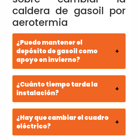
caldera de gasoil por
aerotermia
¿Puedo mantener el
depósito de gasoil como
apoyo en invierno?
¿Cuánto tiempo tarda la
instalación?
¿Hay que cambiar el cuadro
eléctrico?