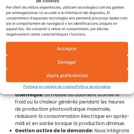
de cookies
offre l'une des plus grandes opportunités de réduction
Per oferir les millors experiències, utilitzem tecnologies com les galetes
des coûts énergétiques. Chez Fotovol, nous
per emmagatzemar i/o accedir a la informació del dispositiu. El
concevons l'intégration des deux systèmes pour
consentiment d'aquestes tecnologies ens permetrà processar dades com
ara el comportament de navegació o les identificacions úniques en
maximiser l'autoconsommation et minimiser la
aquest lloc. No consentir o retirar el consentiment, pot afectar
consommation réseau.
negativament certes característiques i funcions.
Refroidissement préventif avec excédent
Acceptar
solaire:
Nous configurons le système VRF pour
anticiper la climatisation du bâtiment pendant
Denegar
les heures de plus grande production solaire,
abaissant la température avant les heures de
Veure preferències
pointe sans consommer d'énergie du réseau.
Le bâtiment comme accumulateur
Politique en matière de cookies
Política de privadesa
thermique:
La masse du bâtiment stocke le
froid ou la chaleur générés pendant les heures
de production photovoltaïque maximale,
réduisant la consommation électrique en après-
midi et en soirée lorsque la production diminue.
Gestion active de la demande:
Nous intégrons