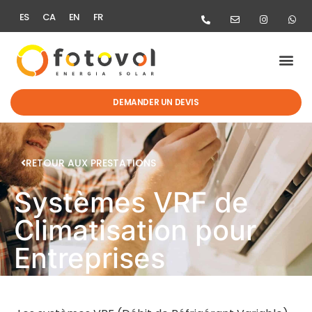
ES
CA
EN
FR
DEMANDER UN DEVIS
RETOUR AUX PRESTATIONS
Systèmes VRF de
Climatisation pour
Entreprises