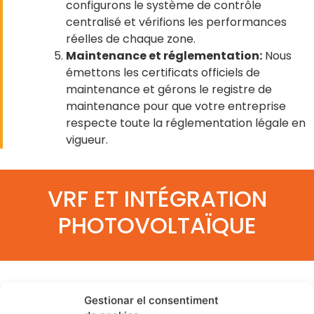
configurons le système de contrôle
centralisé et vérifions les performances
réelles de chaque zone.
Maintenance et réglementation:
Nous
émettons les certificats officiels de
maintenance et gérons le registre de
maintenance pour que votre entreprise
respecte toute la réglementation légale en
vigueur.
VRF ET INTÉGRATION
PHOTOVOLTAÏQUE
Dans les bâtiments équipés d'une installation
Gestionar el consentiment
photovoltaïque, la combinaison avec un système VRF