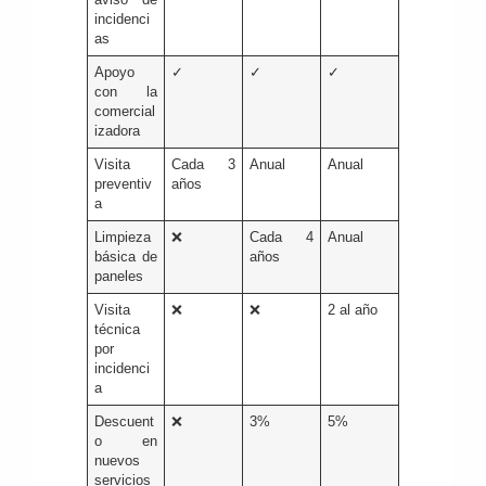
incidenci
as
Apoyo
✓
✓
✓
con la
comercial
izadora
Visita
Cada 3
Anual
Anual
preventiv
años
a
Limpieza
❌
Cada 4
Anual
básica de
años
paneles
Visita
❌
❌
2 al año
técnica
por
incidenci
a
Descuent
❌
3%
5%
o en
nuevos
servicios