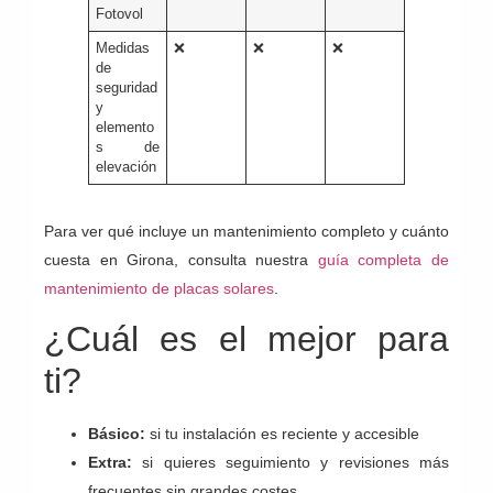
Fotovol
Medidas
❌
❌
❌
de
seguridad
y
elemento
s de
elevación
Para ver qué incluye un mantenimiento completo y cuánto
cuesta en Girona, consulta nuestra
guía completa de
mantenimiento de placas solares
.
¿Cuál es el mejor para
ti?
Básico:
si tu instalación es reciente y accesible
Extra:
si quieres seguimiento y revisiones más
frecuentes sin grandes costes