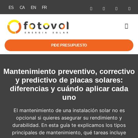
ES
CA
EN
FR
MOVILIDAD EL
AYUDAS Y NO
PIDE PRESUPUESTO
Mantenimiento preventivo, correctivo
y predictivo de placas solares:
diferencias y cuándo aplicar cada
uno
El mantenimiento de una instalación solar no es
opcional si quieres asegurar su rendimiento y
durabilidad. En esta guía te explicamos los tipos
principales de mantenimiento, qué tareas incluye