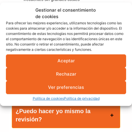
Premium:
si buscas despreocuparte y delegar todo
Gestionar el consentimiento
el cuidado, con limpieza anual y atención rápida
de cookies
Para ofrecer las mejores experiencias, utilizamos tecnologías como las
Preguntas frecuentes
cookies para almacenar y/o acceder a la información del dispositivo. El
consentimiento de estas tecnologías nos permitirá procesar datos como
sobre tipo de
el comportamiento de navegación o las identificaciones únicas en este
sitio. No consentir o retirar el consentimiento, puede afectar
mantenimiento
negativamente a ciertas características y funciones.
fotovoltáico
Aceptar
Rechazar
¿Cada cuánto debo hacer
mantenimiento preventivo?
Ver preferencias
Política de cookies
Política de privacidad
¿Puedo hacer yo mismo la
revisión?