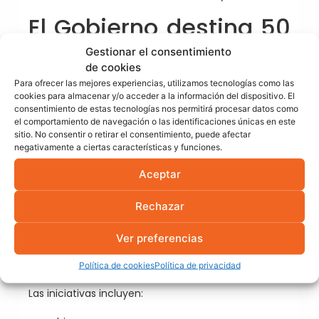
El Gobierno destina 50
millones a nuevas
Gestionar el consentimiento
de cookies
redes térmicas
Para ofrecer las mejores experiencias, utilizamos tecnologías como las
cookies para almacenar y/o acceder a la información del dispositivo. El
renovables
consentimiento de estas tecnologías nos permitirá procesar datos como
el comportamiento de navegación o las identificaciones únicas en este
sitio. No consentir o retirar el consentimiento, puede afectar
En paralelo al borrador normativo, el IDAE ha
negativamente a ciertas características y funciones.
publicado una propuesta provisional para asignar 50
Aceptar
millones de euros a 37 proyectos de redes de calor
y frío renovables dentro del programa RENORED.
Rechazar
Los proyectos seleccionados movilizarán más de
Ver preferencias
270 millones de inversión y sumarán una potencia
conjunta superior a 300 MW.
Política de cookies
Política de privacidad
Las iniciativas incluyen: