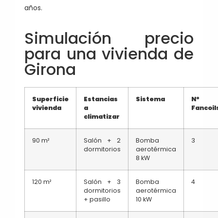
años.
Simulación precio
para una vivienda de
Girona
Superficie
Estancias
Sistema
Nº
vivienda
a
Fancoil
climatizar
90 m²
Salón + 2
Bomba
3
dormitorios
aerotérmica
8 kW
120 m²
Salón + 3
Bomba
4
dormitorios
aerotérmica
+ pasillo
10 kW