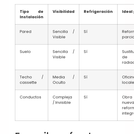
Tipo de
Visibilidad
Refrigeración
Ideal
Instalación
Pared
Sencilla /
Sí
Refor
Visible
parci
Suelo
Sencilla /
Sí
Sustit
Visible
de
radia
Techo /
Media /
Sí
Ofici
cassette
Oculto
local
Conductos
Compleja
Sí
Obra
/ Invisible
nue
refor
integr