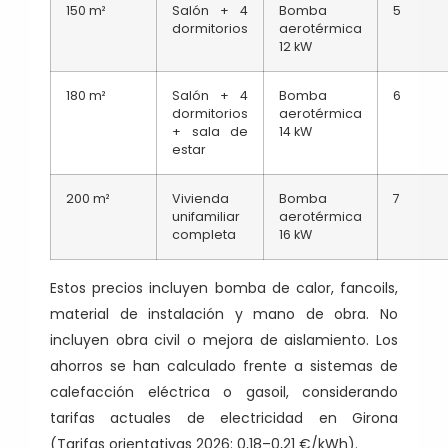
150 m²
Salón + 4
Bomba
5
dormitorios
aerotérmica
12 kW
180 m²
Salón + 4
Bomba
6
dormitorios
aerotérmica
+ sala de
14 kW
estar
200 m²
Vivienda
Bomba
7
unifamiliar
aerotérmica
completa
16 kW
Estos precios incluyen bomba de calor, fancoils,
material de instalación y mano de obra. No
incluyen obra civil o mejora de aislamiento. Los
ahorros se han calculado frente a sistemas de
calefacción eléctrica o gasoil, considerando
tarifas actuales de electricidad en Girona
(Tarifas orientativas 2026: 0,18–0,21 €/kWh).