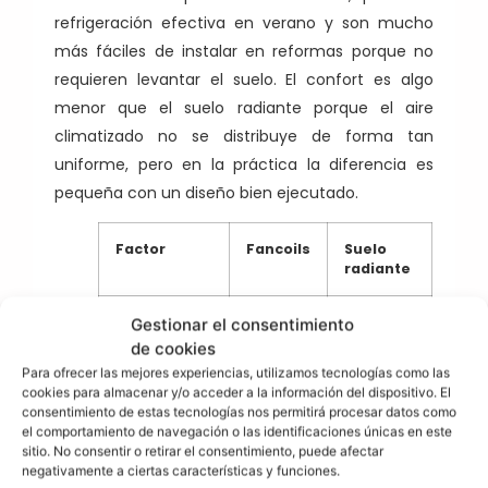
refrigeración efectiva en verano y son mucho
más fáciles de instalar en reformas porque no
requieren levantar el suelo. El confort es algo
menor que el suelo radiante porque el aire
climatizado no se distribuye de forma tan
uniforme, pero en la práctica la diferencia es
pequeña con un diseño bien ejecutado.
Factor
Fancoils
Suelo
radiante
Velocidad
Muy
Lenta
Gestionar el consentimiento
rápida
de cookies
Para ofrecer las mejores experiencias, utilizamos tecnologías como las
cookies para almacenar y/o acceder a la información del dispositivo. El
Inercia
Baja
Alta
consentimiento de estas tecnologías nos permitirá procesar datos como
térmica
el comportamiento de navegación o las identificaciones únicas en este
sitio. No consentir o retirar el consentimiento, puede afectar
Refrigeración
Muy
Limitada
negativamente a ciertas características y funciones.
eficiente