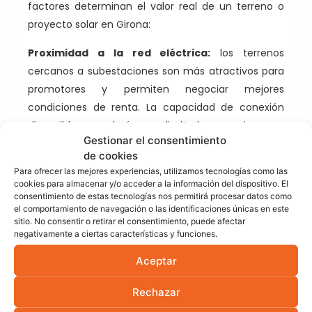
factores determinan el valor real de un terreno o
proyecto solar en Girona:
Proximidad a la red eléctrica:
los terrenos
cercanos a subestaciones son más atractivos para
promotores y permiten negociar mejores
condiciones de renta. La capacidad de conexión
disponible en cada área es limitada y se asigna por
Gestionar el consentimiento
orden.
de cookies
Tipo de suelo:
suelo rústico o industrial sin
Para ofrecer las mejores experiencias, utilizamos tecnologías como las
cookies para almacenar y/o acceder a la información del dispositivo. El
limitaciones urbanísticas facilita el desarrollo y
consentimiento de estas tecnologías nos permitirá procesar datos como
agiliza los permisos. Las restricciones de uso del
el comportamiento de navegación o las identificaciones únicas en este
sitio. No consentir o retirar el consentimiento, puede afectar
suelo pueden bloquear o encarecer
negativamente a ciertas características y funciones.
significativamente un proyecto.
Aceptar
Accesibilidad:
un buen acceso para montajes y
mantenimiento reduce costes operativos y
Rechazar
aumenta el atractivo del terreno para los