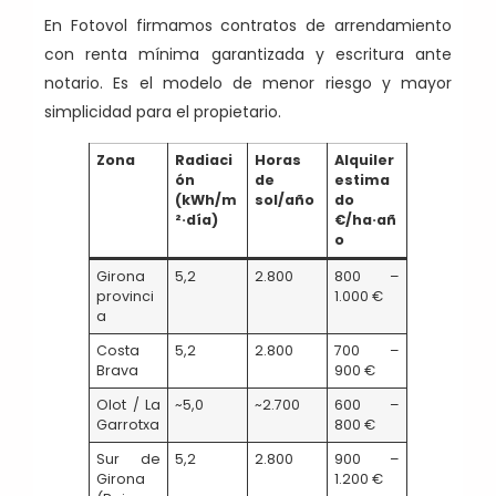
En Fotovol firmamos contratos de arrendamiento
con renta mínima garantizada y escritura ante
notario. Es el modelo de menor riesgo y mayor
simplicidad para el propietario.
Zona
Radiaci
Horas
Alquiler
ón
de
estima
(kWh/m
sol/año
do
²·día)
€/ha·añ
o
Girona
5,2
2.800
800 –
provinci
1.000 €
a
Costa
5,2
2.800
700 –
Brava
900 €
Olot / La
~5,0
~2.700
600 –
Garrotxa
800 €
Sur de
5,2
2.800
900 –
Girona
1.200 €