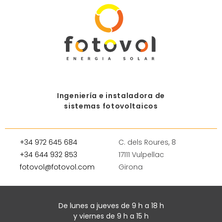
Ingeniería e instaladora de
sistemas fotovoltaicos
+34 972 645 684
C. dels Roures, 8
+34 644 932 853
17111 Vulpellac
fotovol@fotovol.com
Girona
De lunes a jueves de 9 h a 18 h
y viernes de 9 h a 15 h