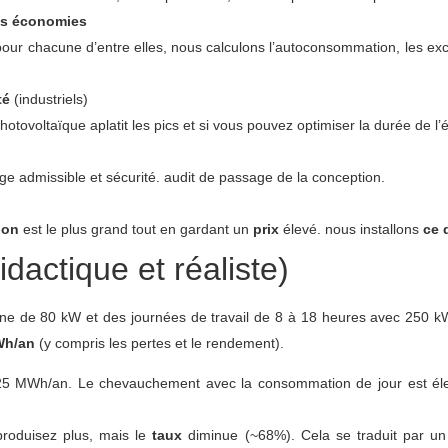
des économies
pour chacune d’entre elles, nous calculons l’autoconsommation, les ex
té
(industriels)
voltaïque aplatit les pics et si vous pouvez optimiser la durée de l’él
ge admissible et sécurité. audit de passage de la conception.
gon
est le plus grand tout en gardant un
prix
élevé. nous installons
ce 
dactique et réaliste)
ne de 80 kW et des journées de travail de 8 à 18 heures avec 250 k
Wh/an
(y compris les pertes et le rendement).
825 MWh/an. Le chevauchement avec la consommation de jour est él
produisez plus, mais le
taux
diminue (~68%). Cela se traduit par un