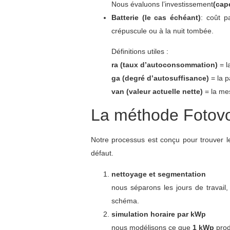
Nous évaluons l’investissement
(cap
Batterie (le cas échéant)
: coût 
crépuscule ou à la nuit tombée.
Définitions utiles :
ra (taux d’autoconsommation)
= l
ga (degré d’autosuffisance)
= la p
van (valeur actuelle nette)
= la mes
La méthode Fotovol
Notre processus est conçu pour trouver 
défaut.
nettoyage et segmentation
nous séparons les jours de travail,
schéma.
simulation horaire par kWp
nous modélisons ce que
1 kWp
prod