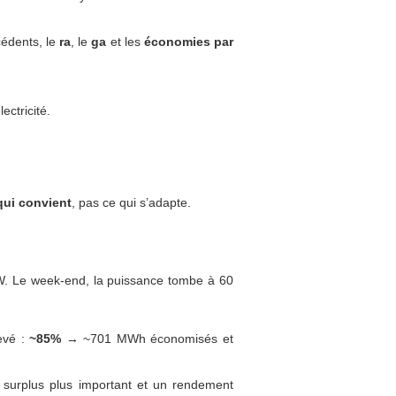
cédents, le
ra
, le
ga
et les
économies par
ectricité.
qui convient
, pas ce qui s’adapte.
W. Le week-end, la puissance tombe à 60
evé :
~85%
→ ~701 MWh économisés et
 surplus plus important et un rendement