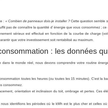
nte
: « Combien de panneaux dois-je installer ?
Cette question semble si
uffit pas de connaître la
quantité d’
énergie que vous consommez ; ce qui
nement sérieux est effectué
en fonction de la courbe de charge
(vot
 garantir que votre investissement soit rentabilisé au maximum.
e consommation : les données q
e dans le monde réel, nous devons comprendre votre routine énergé
consommation toutes les heures (ou toutes les 15 minutes). C’est la 
ous consommez.
acement, orientation et inclinaison du toit, ombrage et pertes. Ces él
: nous identifions les périodes où le kWh est le plus cher et celles o