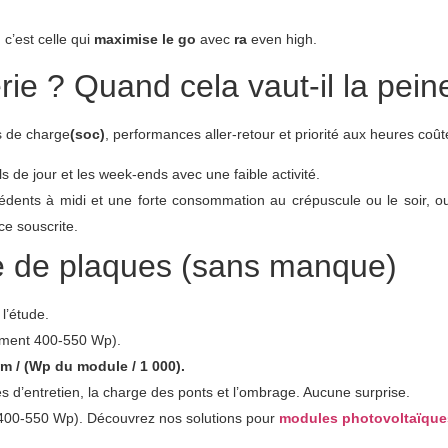
 c’est celle qui
maximise le go
avec
ra
even high.
ie ? Quand cela vaut-il la pein
es de charge
(soc)
, performances aller-retour et priorité aux heures coû
ils de jour et les week-ends avec une faible activité.
xcédents à midi et une forte consommation au crépuscule ou le soir,
ce souscrite.
 de plaques (sans manque)
l’étude.
ement 400-550 Wp).
 / (Wp du module / 1 000).
es d’entretien, la charge des ponts et l’ombrage. Aucune surprise.
 400-550 Wp). Découvrez nos solutions pour
modules photovoltaïques