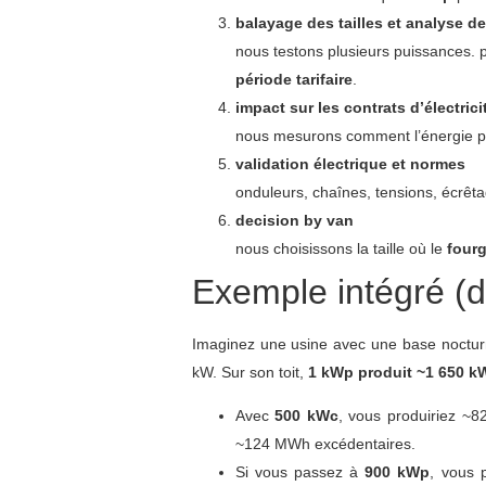
balayage des tailles et analyse 
nous testons plusieurs puissances. 
période tarifaire
.
impact sur les contrats d’électrici
nous mesurons comment l’énergie photo
validation électrique et normes
onduleurs, chaînes, tensions, écrêta
decision by van
nous choisissons la taille où le
four
Exemple intégré (di
Imaginez une usine avec une base noctur
kW. Sur son toit,
1 kWp produit ~1 650 k
Avec
500 kWc
, vous produiriez ~
~124 MWh excédentaires.
Si vous passez à
900 kWp
, vous 