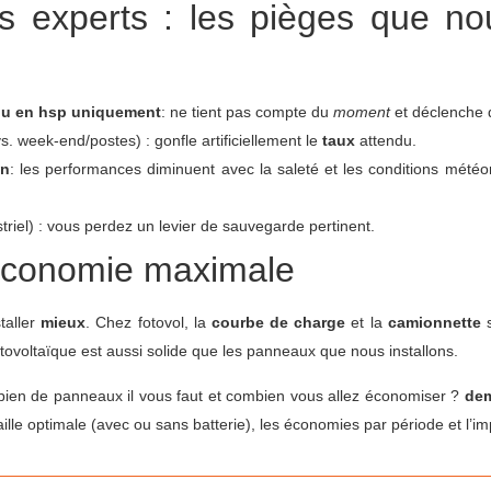
s experts : les pièges que no
u en hsp uniquement
: ne tient pas compte du
moment
et déclenche 
vs. week-end/postes) : gonfle artificiellement le
taux
attendu.
on
: les performances diminuent avec la saleté et les conditions météor
triel) : vous perdez un levier de sauvegarde pertinent.
l’économie maximale
staller
mieux
. Chez fotovol, la
courbe de charge
et la
camionnette
s
ovoltaïque est aussi solide que les panneaux que nous installons.
en de panneaux il vous faut et combien vous allez économiser ?
dem
lle optimale (avec ou sans batterie), les économies par période et l’im