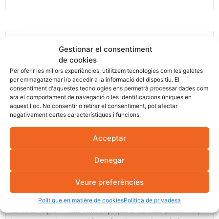
Gestionar el consentiment
de cookies
Per oferir les millors experiències, utilitzem tecnologies com les galetes
per emmagatzemar i/o accedir a la informació del dispositiu. El
consentiment d'aquestes tecnologies ens permetrà processar dades com
ara el comportament de navegació o les identificacions úniques en
aquest lloc. No consentir o retirar el consentiment, pot afectar
negativament certes característiques i funcions.
Acceptar
Problèmes de chauffage par le sol avec
Denegar
chaleur tournante : causes réelles, solutions
et prévention
Veure preferències
Vous avez des doutes sur les performances ou les éventuelles
défaillances du chauffage par le sol à l’aide de l’énergie
Politique en matière de cookies
Política de privadesa
aérothermique ? Nous vous expliquons les vrais problèmes,