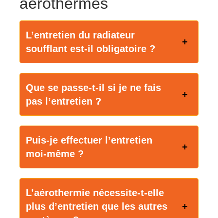
aérothermes
L’entretien du radiateur
soufflant est-il obligatoire ?
Que se passe-t-il si je ne fais
pas l’entretien ?
Puis-je effectuer l’entretien
moi-même ?
L’aérothermie nécessite-t-elle
plus d’entretien que les autres