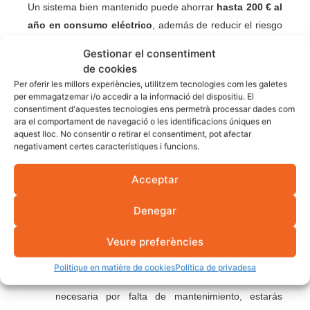
Un sistema bien mantenido puede ahorrar
hasta 200 € al
año en consumo eléctrico
, además de reducir el riesgo
de averías.
Gestionar el consentiment
de cookies
Mantenimiento de
Per oferir les millors experiències, utilitzem tecnologies com les galetes
aerotermia con placas
per emmagatzemar i/o accedir a la informació del dispositiu. El
consentiment d'aquestes tecnologies ens permetrà processar dades com
solares
ara el comportament de navegació o les identificacions úniques en
aquest lloc. No consentir o retirar el consentiment, pot afectar
negativament certes característiques i funcions.
Cuando la aerotermia funciona junto a una instalación
Acceptar
fotovoltaica, el mantenimiento cobra todavía más
importancia.
Denegar
Un sistema con filtros obstruidos, presiones
Veure preferències
incorrectas o falta de refrigerante puede consumir
hasta un 20 % más de electricidad
.
Politique en matière de cookies
Política de privadesa
Si tu aerotermia consume más energía de la
necesaria por falta de mantenimiento, estarás