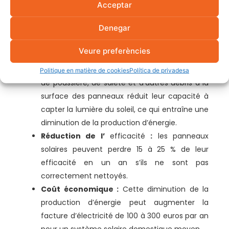
Acceptar
Le fait de ne pas nettoyer régulièrement les
panneaux solaires peut entraîner des pertes
Denegar
économiques importantes en raison d’une
efficacité réduite.
Veure preferències
Capture moins de lumière :
l’accumulation
Politique en matière de cookies
Política de privadesa
de poussière, de saleté et d’autres débris à la
surface des panneaux réduit leur capacité à
capter la lumière du soleil, ce qui entraîne une
diminution de la production d’énergie.
Réduction de l’
efficacité
:
les panneaux
solaires peuvent perdre 15 à 25 % de leur
efficacité en un an s’ils ne sont pas
correctement nettoyés.
Coût économique :
Cette diminution de la
production d’énergie peut augmenter la
facture d’électricité de 100 à 300 euros par an
pour un système solaire domestique moyen.