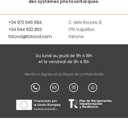
des systèmes photovoltaïques.
+34 972 645 684
C. dels Roures, 8
+34 644 932 853
17111 Vulpellac
fotovol@fotovol.com
Gérone
Du lundi au jeudi de 9h à 18h
et le vendredi de 9h à 15h
Mentions légales et politique de confidentialité
Agent de numérisation : ADS