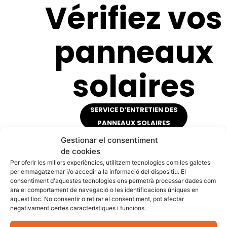
Vérifiez vos
panneaux
solaires
SERVICE D’ENTRETIEN DES
PANNEAUX SOLAIRES
Gestionar el consentiment
Prix d’un nettoyage et
de cookies
Per oferir les millors experiències, utilitzem tecnologies com les galetes
d’un entretien
per emmagatzemar i/o accedir a la informació del dispositiu. El
consentiment d'aquestes tecnologies ens permetrà processar dades com
inadéquats des
ara el comportament de navegació o les identificacions úniques en
aquest lloc. No consentir o retirar el consentiment, pot afectar
panneaux solaires
negativament certes característiques i funcions.