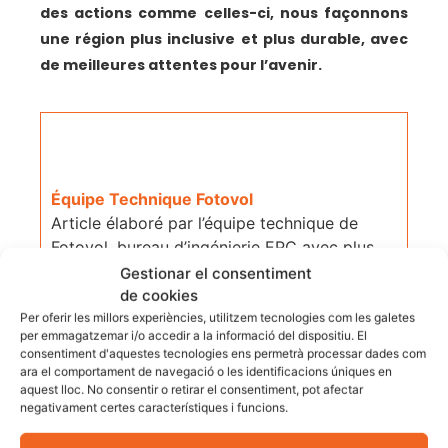
des actions comme celles-ci, nous façonnons
une région plus inclusive et plus durable, avec
de meilleures attentes pour l’avenir.
Équipe Technique Fotovol
Article élaboré par l’équipe technique de
Fotovol, bureau d’ingénierie EPC avec plus
de 25 ans d’expérience et plus de 25 MW de
Gestionar el consentiment
puissance installée dans des projets
de cookies
photovoltaïques à Gérone et en Catalogne.
Per oferir les millors experiències, utilitzem tecnologies com les galetes
per emmagatzemar i/o accedir a la informació del dispositiu. El
Tous nos contenus sont révisés par des
consentiment d'aquestes tecnologies ens permetrà processar dades com
techniciens installateurs expérimentés sur le
ara el comportament de navegació o les identificacions úniques en
terrain.
aquest lloc. No consentir o retirar el consentiment, pot afectar
negativament certes característiques i funcions.