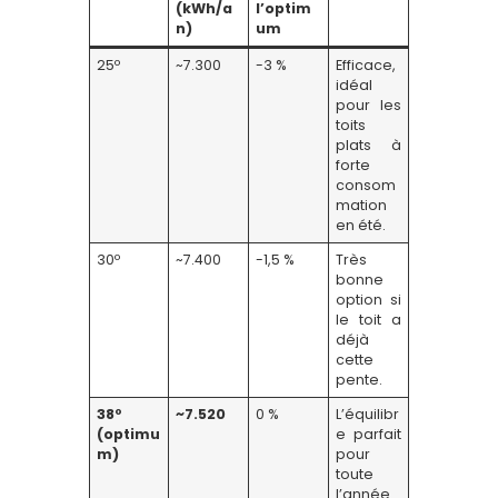
(kWh/a
l’optim
n)
um
25º
~7.300
-3 %
Efficace,
idéal
pour les
toits
plats à
forte
consom
mation
en été.
30º
~7.400
-1,5 %
Très
bonne
option si
le toit a
déjà
cette
pente.
38º
~7.520
0 %
L’équilibr
(optimu
e parfait
m)
pour
toute
l’année.