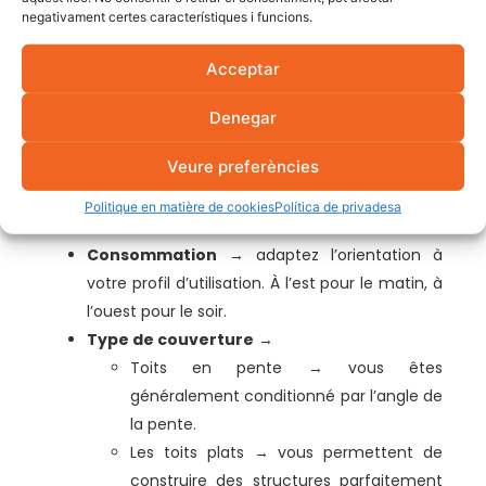
l’orientation : évitez les
negativament certes característiques i funcions.
surprises !
Acceptar
Les ombres
→ une cheminée ou un arbre
Denegar
peuvent réduire considérablement la
Veure preferències
production. Utilisez des optimiseurs ou étudiez
bien la course du soleil avant de procéder à
Politique en matière de cookies
Política de privadesa
l’installation.
Consommation
→ adaptez l’orientation à
votre profil d’utilisation. À l’est pour le matin, à
l’ouest pour le soir.
Type de couverture
→
Toits en pente → vous êtes
généralement conditionné par l’angle de
la pente.
Les toits plats → vous permettent de
construire des structures parfaitement