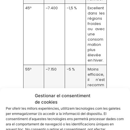
45º
~7.400
-1,5 %
Excellent
dans les
régions
froides
ou avec
une
consom
mation
plus
élevée
en hiver.
55º
~7.150
-5 %
Moins
efficace,
il n’est
recomm
andé
Gestionar el consentiment
que si le
jeu
de cookies
l’exige.
Per oferir les millors experiències, utilitzem tecnologies com les galetes
per emmagatzemar i/o accedir a la informació del dispositiu. El
consentiment d'aquestes tecnologies ens permetrà processar dades com
Facteurs au-delà de
ara el comportament de navegació o les identificacions úniques en
aquest lloc. No consentir o retirar el consentiment, pot afectar