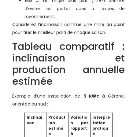
Été
→ un angle plus plat (≈28º) permet
d’éviter les pertes dues à l’excès de
rayonnement.
Considérez l’inclinaison comme une mise au point
pour tirer le meilleur parti de chaque saison.
Tableau comparatif :
inclinaison et
production annuelle
estimée
Exemple d’une installation de
5 kWc
à Gérone,
orientée au sud :
Inclinai
Product
Variatio
Interpré
son
ion
n par
tation
estimé
rapport
pratiqu
e
à
e