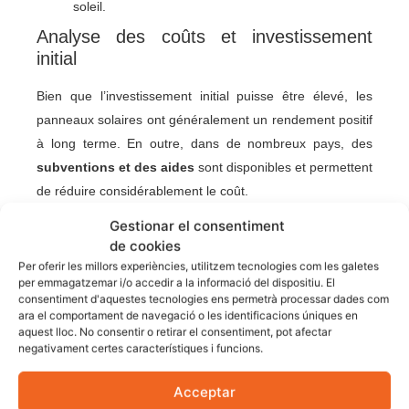
soleil.
Analyse des coûts et investissement
initial
Bien que l’investissement initial puisse être élevé, les
panneaux solaires ont généralement un rendement positif
à long terme. En outre, dans de nombreux pays, des
subventions et des aides
sont disponibles et permettent
de réduire considérablement le coût.
Gestionar el consentiment
Réglementation locale
de cookies
Examinez les réglementations en vigueur, comme le
Per oferir les millors experiències, utilitzem tecnologies com les galetes
per emmagatzemar i/o accedir a la informació del dispositiu. El
décret royal 244/2019
en Espagne, qui réglemente
consentiment d'aquestes tecnologies ens permetrà processar dades com
l’autoconsommation et élimine l’ancienne « taxe sur le
ara el comportament de navegació o les identificacions úniques en
aquest lloc. No consentir o retirar el consentiment, pot afectar
soleil ». Cela facilite l’intégration des systèmes solaires et
negativament certes característiques i funcions.
permet l’autoconsommation collective.
Acceptar
Les panneaux solaires représentent une solution durable,