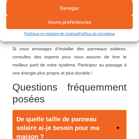
efficace et de plus en plus abordable pour répondre aux
Denegar
besoins énergétiques de demain. Qu’il s’agisse
d’applications domestiques ou de projets à grande
Veure preferències
échelle, leur polyvalence en fait un investissement clé
Politique en matière de cookies
Política de privadesa
pour réduire les coûts et protéger l’environnement.
Si vous envisagez d’installer des panneaux solaires,
consultez des experts pour vous assurer de tirer le
meilleur parti de votre système. Participez au passage à
une énergie plus propre et plus durable !
Questions fréquemment
posées
De quelle taille de panneau
solaire ai-je besoin pour ma
maison ?