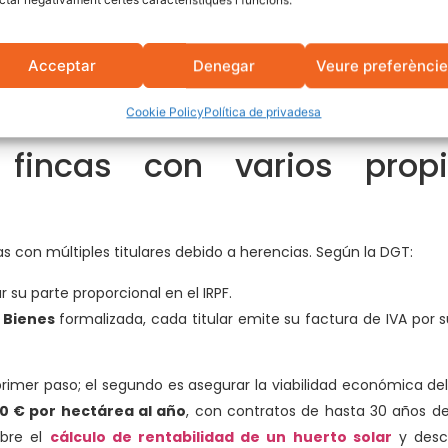
herencia o donación, la fiscalidad cambia. En Cataluña, si el te
Acceptar
Denegar
Veure preferènci
producción de energía), podrías acceder a reducciones import
especifique correctamente las condiciones para no perder ben
Cookie Policy
Política de privadesa
 fincas con varios propi
s con múltiples titulares debido a herencias. Según la DGT:
 su parte proporcional en el IRPF.
 Bienes
formalizada, cada titular emite su factura de IVA por 
 primer paso; el segundo es asegurar la viabilidad económica de
00 € por hectárea al año
, con contratos de hasta 30 años de
obre el
cálculo de rentabilidad de un huerto solar
y descu