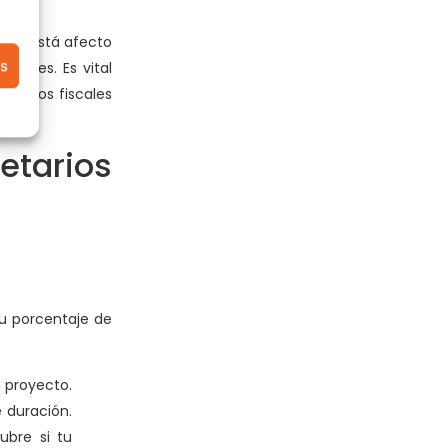
rreno está afecto
es
antes. Es vital
eficios fiscales
etarios
su porcentaje de
l proyecto.
 duración.
bre si tu