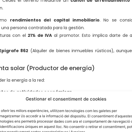
. Cedes el terreno mediante un
canon de arrendamiento
n.
como
rendimientos del capital inmobiliario
. No se consi
na persona contratada para la gestión.
cturas con el
21% de IVA
al promotor. Esto implica darte de a
Epígrafe 862
(Alquiler de bienes inmuebles rústicos), aunq
anta solar (Productor de energía)
der la energía a la red:
tos de actividades económicas
.
Gestionar el consentiment de cookies
e 151.4
(Producción de energía eléctrica).
ción y declaraciones trimestrales como empresario del sector 
 oferir les millors experiències, utilitzem tecnologies com les galetes per
s del Impuesto sobre Suces
agatzemar i/o accedir a la informació del dispositiu. El consentiment d'aqueste
nologies ens permetrà processar dades com ara el comportament de navegació 
irona
 identificacions úniques en aquest lloc. No consentir o retirar el consentiment, po
ctar negativament certes característiques i funcions.