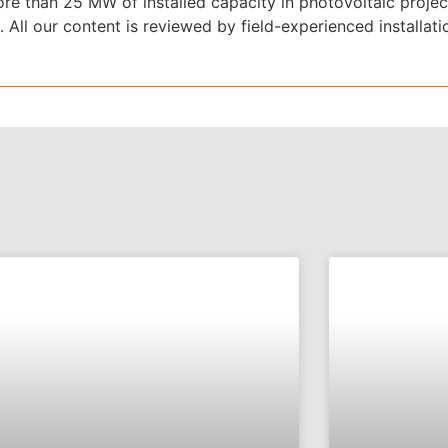
re than 25 MW of installed capacity in photovoltaic projec
 All our content is reviewed by field-experienced installati