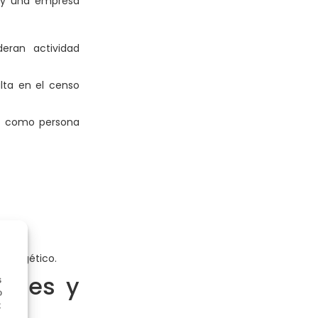
y una empresa
deran actividad
lta en el censo
ue como persona
energético.
iones y
s
o
t