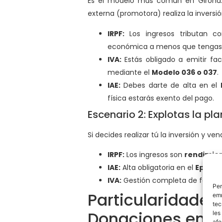
Es el modelo más común en Girona
externa (promotora) realiza la inversió
IRPF:
Los ingresos tributan 
económica a menos que tengas u
IVA:
Estás obligado a emitir fa
mediante el
Modelo 036 o 037
.
IAE:
Debes darte de alta en el
física estarás exento del pago.
Escenario 2: Explotas la pl
Si decides realizar tú la inversión y ven
IRPF:
Los ingresos son
rendimien
IAE:
Alta obligatoria en el
Epígraf
IVA:
Gestión completa de factura
Per
Particularidade
emm
tec
Donaciones en G
les
afe