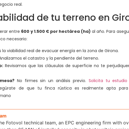
gocio real.
abilidad de tu terreno en Gir
nerar entre
600 y 1.500 € por hectárea (ha)
al año. Para asegur
ico necesario:
la viabilidad real de evacuar energía en la zona de Girona.
nalizamos el catastro y la pendiente del terreno.
o:
Revisamos que las cláusulas de superficie no te perjudique
 mesa?
No firmes sin un análisis previo.
Solicita tu estudio
gúrate de que tu finca rústica es realmente apta para
a mano
eam
the Fotovol technical team, an EPC engineering firm with o